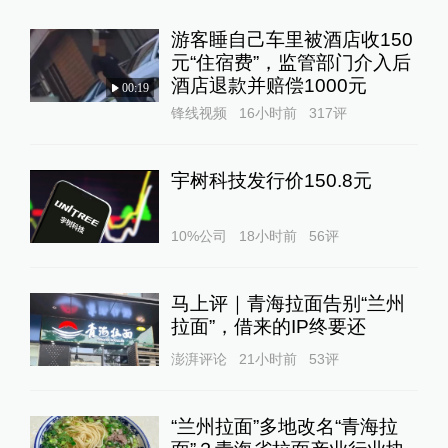
游客睡自己车里被酒店收150
元“住宿费”，监管部门介入后
酒店退款并赔偿1000元
00:19
锋线视频
16小时前
317
评
宇树科技发行价150.8元
10%公司
18小时前
56
评
马上评｜青海拉面告别“兰州
拉面”，借来的IP终要还
澎湃评论
21小时前
53
评
“兰州拉面”多地改名“青海拉