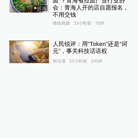
面”？青海省拉面产业行业协
会：青海人开的店自愿报名，
01:16
不用交钱
锋线视频
23小时前
78
评
人民锐评：用“Token”还是“词
元”，事关科技话语权
舆论场
23小时前
103
评