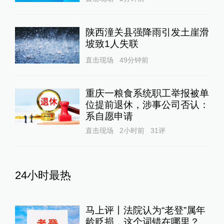
陕西潼关县强降雨引发土崖滑
坡致1人失联
直击现场
49分钟前
重庆一粮食系统职工举报被单
位提前退休，涉事公司否认：
系自愿申请
直击现场
2小时前
31
评
24小时最热
马上评丨法院认为“老登”属年
龄贬损，这个词错在哪里？