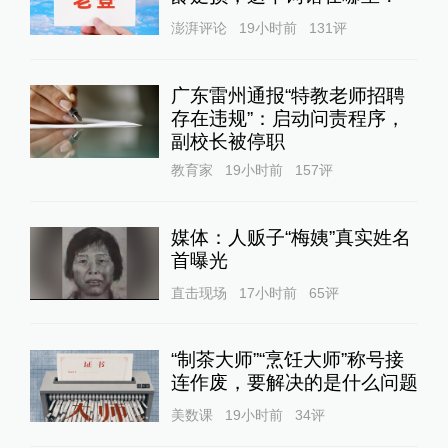
澎湃评论
19小时前
131
评
广东雷州通报“特教老师招聘
存在违规”：启动问责程序，
副校长被停职
教育家
19小时前
157
评
媒体：人贩子“梅姨”真实姓名
首曝光
直击现场
17小时前
65
评
“制茶大师”“烹饪大师”称号接
连作废，要解决的是什么问题
美数课
19小时前
34
评