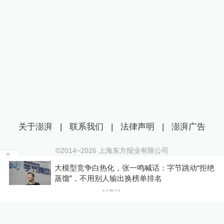
关于澎湃
|
联系我们
|
法律声明
|
澎湃广告
©2014~
2026
上海东方报业有限公司
沪ICP证：沪B2-20170116 | 沪ICP备14003370号
该
大模型竞争白热化，张一鸣喊话：字节跳动“拒绝
互联网新闻信息服务许可证：31120170006
蒸馏”，不用别人输出换榜单排名
沪公网安备 31010602000299号