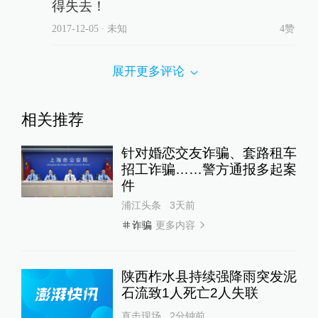
得失去！
2017-12-05
∙ 未知
4赞
展开更多评论
相关推荐
针对婚恋交友诈骗、套路租车
招工诈骗……警方通报多起案
件
浦江头条
3天前
更多内容
诈骗
陕西柞水县持续强降雨突发泥
石流致1人死亡2人失联
直击现场
2分钟前