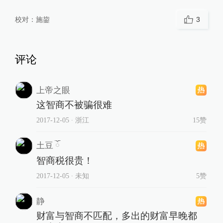
校对：
施鋆
3
评论
上帝之眼
这智商不被骗很难
2017-12-05
∙ 浙江
15赞
土豆 ོ
智商税很贵！
2017-12-05
∙ 未知
5赞
静
财富与智商不匹配，多出的财富早晚都