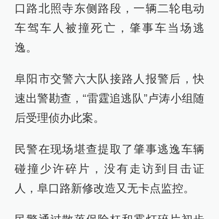
口路北照寺东侧路段，一辆二轮电动
车驾车人被撞死亡，肇事车当场逃
逸。
阜阳市交警六大队接路人报警后，快
速出警勘查，“雷霆追逃队”卢涛小组随
后受理侦办此案。
民警在现场堪查提取了肇事逃逸车辆
碰撞少许碎片，没有走访到目击证
人，阜口路新修改造又无卡点监控。