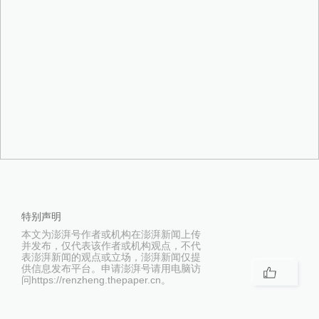
特别声明
本文为澎湃号作者或机构在澎湃新闻上传
并发布，仅代表该作者或机构观点，不代
表澎湃新闻的观点或立场，澎湃新闻仅提
供信息发布平台。申请澎湃号请用电脑访
问https://renzheng.thepaper.cn。