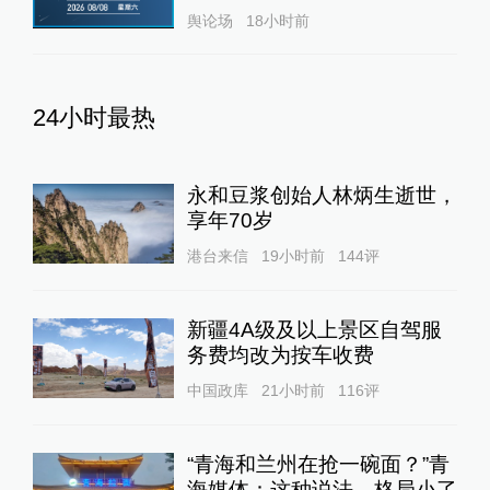
舆论场
18小时前
24小时最热
永和豆浆创始人林炳生逝世，
享年70岁
港台来信
19小时前
144
评
新疆4A级及以上景区自驾服
务费均改为按车收费
中国政库
21小时前
116
评
“青海和兰州在抢一碗面？”青
海媒体：这种说法，格局小了