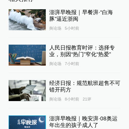
澎湃早晚报｜早餐湃·“白海
豚”逼近浙闽
舆论场
5小时前
人民日报教育时评：选择专
业，别因“热门”窄化“热爱”
舆论场
7小时前
经济日报：规范航班超售不可
错开药方
舆论场
8小时前
21
评
澎湃早晚报｜晚安湃·08奥运
年出生的孩子成人了