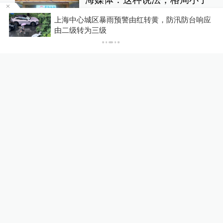
中国政库
17小时前
78
评
级
上海中心城区暴雨预警由红转黄，防汛防台响应
由二级转为三级
美上诉法院叫停白宫宴会厅施
工，特朗普怒了：国家耻辱！
00:34
World湃
22小时前
56
评
男子在微信家长群里煽动孤立
孩子同学被法院判赔
一号专案
23小时前
40
评
关于澎湃
|
联系我们
|
法律声明
|
澎湃广告