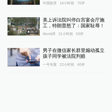
中国政库
16小时前
75
评
美上诉法院叫停白宫宴会厅施
工，特朗普怒了：国家耻辱！
00:34
World湃
21小时前
53
评
男子在微信家长群里煽动孤立
孩子同学被法院判赔
一号专案
22小时前
40
评