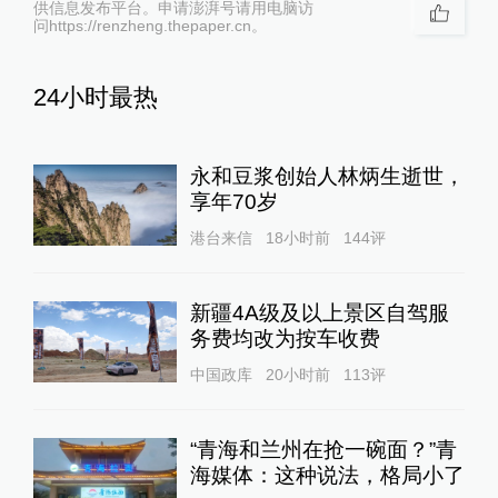
供信息发布平台。申请澎湃号请用电脑访
问https://renzheng.thepaper.cn。
24小时最热
永和豆浆创始人林炳生逝世，
享年70岁
港台来信
18小时前
144
评
新疆4A级及以上景区自驾服
务费均改为按车收费
中国政库
20小时前
113
评
“青海和兰州在抢一碗面？”青
海媒体：这种说法，格局小了