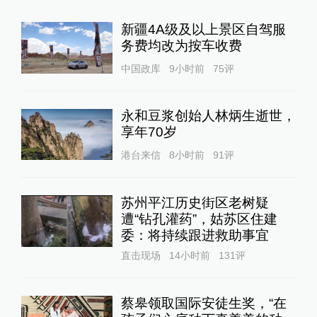
新疆4A级及以上景区自驾服
务费均改为按车收费
中国政库
9小时前
75
评
永和豆浆创始人林炳生逝世，
享年70岁
港台来信
8小时前
91
评
苏州平江历史街区老树疑
遭“钻孔灌药”，姑苏区住建
委：将持续跟进救助事宜
直击现场
14小时前
131
评
蔡皋领取国际安徒生奖，“在