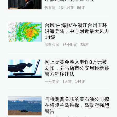
教育家
13小时前
56
评
台风“白海豚”在浙江台州玉环
沿海登陆，中心附近最大风力
14级
绿政公署
16小时前
56
评
网上卖黄金卷入电诈8万元被
划扣，驻马店市公安局称新蔡
警方程序违法
一号专案
1天前
144
评
与特朗普关联的美石油公司拟
在格陵兰岛钻探，岛政府强烈
警告