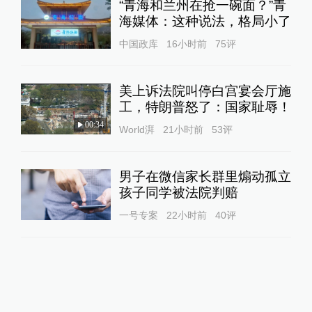
“青海和兰州在抢一碗面？”青
海媒体：这种说法，格局小了
中国政库
16小时前
75
评
美上诉法院叫停白宫宴会厅施
工，特朗普怒了：国家耻辱！
00:34
World湃
21小时前
53
评
男子在微信家长群里煽动孤立
孩子同学被法院判赔
一号专案
22小时前
40
评