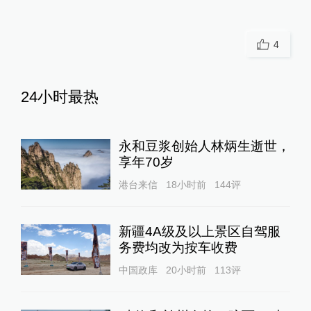
4
24小时最热
永和豆浆创始人林炳生逝世，
享年70岁
港台来信
18小时前
144
评
新疆4A级及以上景区自驾服
务费均改为按车收费
中国政库
20小时前
113
评