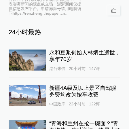
表澎湃新闻的观点或立场，澎湃新闻仅提
供信息发布平台。申请澎湃号请用电脑访
问https://renzheng.thepaper.cn。
24小时最热
永和豆浆创始人林炳生逝世，
享年70岁
港台来信
20小时前
147
评
新疆4A级及以上景区自驾服
务费均改为按车收费
中国政库
22小时前
122
评
“青海和兰州在抢一碗面？”青