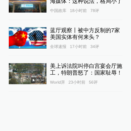
海媒体：这种说法，格局小了
中国政库
18小时前
78
评
蓝厅观察丨被中方反制的7家
美国实体有何来头？
全球速报
17小时前
34
评
美上诉法院叫停白宫宴会厅施
工，特朗普怒了：国家耻辱！
00:34
World湃
23小时前
56
评