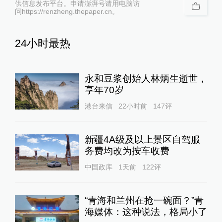
供信息发布平台。申请澎湃号请用电脑访
问https://renzheng.thepaper.cn。
24小时最热
永和豆浆创始人林炳生逝世，
享年70岁
港台来信
22小时前
147
评
新疆4A级及以上景区自驾服
务费均改为按车收费
中国政库
1天前
122
评
“青海和兰州在抢一碗面？”青
海媒体：这种说法，格局小了