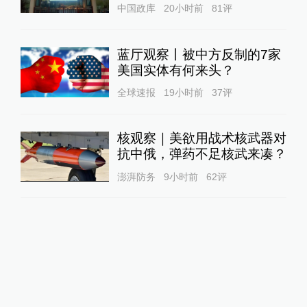
中国政库
20小时前
81
评
蓝厅观察丨被中方反制的7家
美国实体有何来头？
全球速报
19小时前
37
评
核观察｜美欲用战术核武器对
抗中俄，弹药不足核武来凑？
澎湃防务
9小时前
62
评