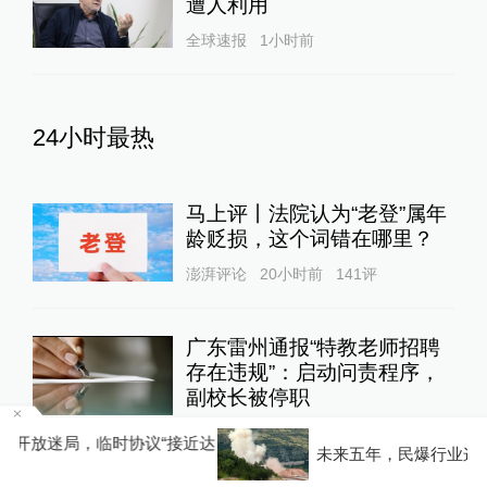
遭人利用
全球速报
1小时前
24小时最热
马上评丨法院认为“老登”属年
龄贬损，这个词错在哪里？
澎湃评论
20小时前
141
评
广东雷州通报“特教老师招聘
存在违规”：启动问责程序，
副校长被停职
教育家
21小时前
157
评
近达
未来五年，民爆行业这样安全发展