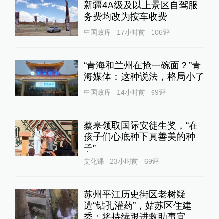
新疆4A级及以上景区自驾服
务费均改为按车收费
中国政库
17小时前
106
评
“青海和兰州在抢一碗面？”青
海媒体：这种说法，格局小了
中国政库
14小时前
69
评
蔡皋领取国际安徒生奖，“在
孩子们心底种下真善美的种
子”
文化课
23小时前
69
评
苏州平江历史街区老树疑
遭“钻孔灌药”，姑苏区住建
委：将持续跟进救助事宜