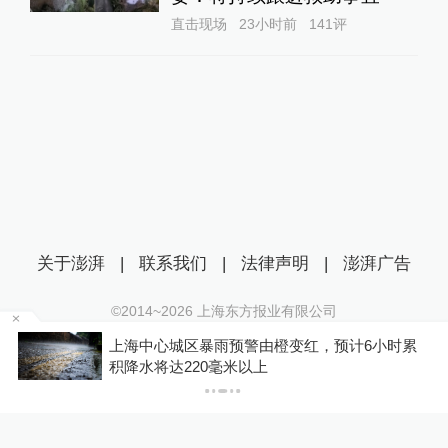
直击现场
23小时前
141
评
关于澎湃
|
联系我们
|
法律声明
|
澎湃广告
©2014~
2026
上海东方报业有限公司
沪ICP证：沪B2-20170116 | 沪ICP备14003370号
上海中心城区暴雨预警由橙变红，预计6小时累
互联网新闻信息服务许可证：31120170006
积降水将达220毫米以上
沪公网安备 31010602000299号