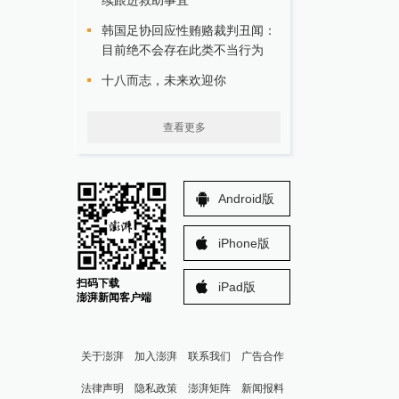
续跟进救助事宜
韩国足协回应性贿赂裁判丑闻：
目前绝不会存在此类不当行为
十八而志，未来欢迎你
查看更多
Android版
iPhone版
扫码下载
iPad版
澎湃新闻客户端
关于澎湃
加入澎湃
联系我们
广告合作
法律声明
隐私政策
澎湃矩阵
新闻报料