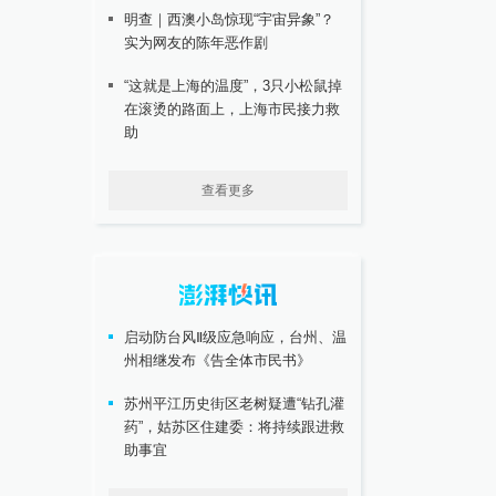
明查｜西澳小岛惊现“宇宙异象”？
实为网友的陈年恶作剧
“这就是上海的温度”，3只小松鼠掉
在滚烫的路面上，上海市民接力救
助
查看更多
启动防台风Ⅱ级应急响应，台州、温
州相继发布《告全体市民书》
苏州平江历史街区老树疑遭“钻孔灌
药”，姑苏区住建委：将持续跟进救
助事宜