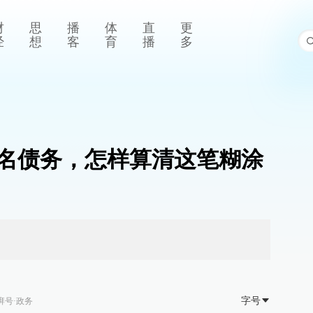
财
思
播
体
直
更
经
想
客
育
播
多
名债务，怎样算清这笔糊涂
字号
湃号·政务