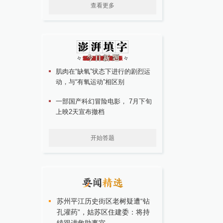
查看更多
肌肉在“缺氧”状态下进行的剧烈运
动，与“有氧运动”相区别
一部国产科幻冒险电影， 7月下旬
上映2天宣布撤档
开始答题
苏州平江历史街区老树疑遭“钻
孔灌药”，姑苏区住建委：将持