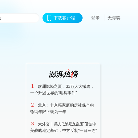
登录
下载客户端
无障碍
1
欧洲燃烧之夏：33万人大撤离，
一个升温世界的“哨兵事件”
2
北京：非京籍家庭购房社保个税
缴纳年限下调为一年
3
大外交｜美方“边谈边施压”侵蚀中
美战略稳定基础，中方反制“一日三连”