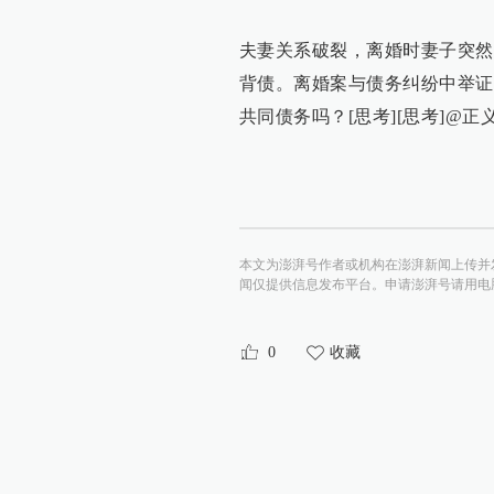
夫妻关系破裂，离婚时妻子突然
背债。离婚案与债务纠纷中举证
共同债务吗？[思考][思考]@正
本文为澎湃号作者或机构在澎湃新闻上传并
闻仅提供信息发布平台。申请澎湃号请用电脑访问http:/
0
收藏