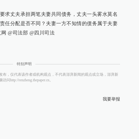
要求丈夫承担两笔夫妻共同债务，丈夫一头雾水莫名
责任分配是否不同？夫妻一方不知情的债务属于夫妻
义网 @司法部 @四川司法
特别声明
发布，仅代表该作者或机构观点，不代表澎湃新闻的观点或立场，澎湃新
/renzheng.thepaper.cn。
我要举报