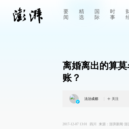
要
精
国
时
闻
选
际
事
离婚离出的算莫
账？
法治成都
关注
2017-12-07 13:01
四川
来源：
澎湃新闻·澎