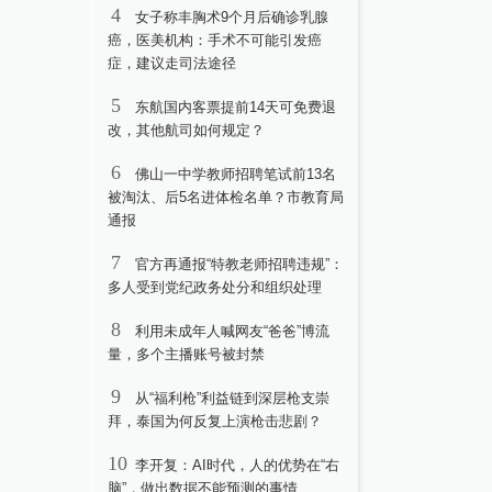
4
女子称丰胸术9个月后确诊乳腺
癌，医美机构：手术不可能引发癌
症，建议走司法途径
5
东航国内客票提前14天可免费退
改，其他航司如何规定？
6
佛山一中学教师招聘笔试前13名
被淘汰、后5名进体检名单？市教育局
通报
7
官方再通报“特教老师招聘违规”：
多人受到党纪政务处分和组织处理
8
利用未成年人喊网友“爸爸”博流
量，多个主播账号被封禁
9
从“福利枪”利益链到深层枪支崇
拜，泰国为何反复上演枪击悲剧？
10
李开复：AI时代，人的优势在“右
脑”，做出数据不能预测的事情