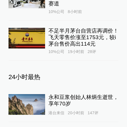
赛道
10%公司
8小时前
不足半月茅台自营店再调价！
飞天零售价涨至1753元，较i
茅台售价高出114元
10%公司
19小时前
28
评
24小时最热
永和豆浆创始人林炳生逝世，
享年70岁
港台来信
20小时前
147
评