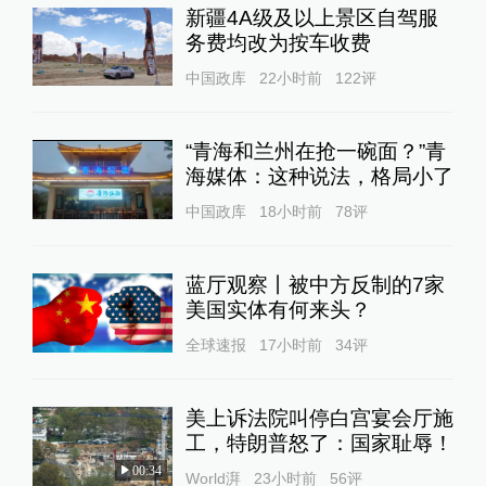
新疆4A级及以上景区自驾服
务费均改为按车收费
中国政库
22小时前
122
评
“青海和兰州在抢一碗面？”青
海媒体：这种说法，格局小了
中国政库
18小时前
78
评
蓝厅观察丨被中方反制的7家
美国实体有何来头？
全球速报
17小时前
34
评
美上诉法院叫停白宫宴会厅施
工，特朗普怒了：国家耻辱！
00:34
World湃
23小时前
56
评