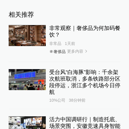
相关推荐
非常观察｜奢侈品为何加码餐
饮？
非常品
1天前
更多内容
奢侈品
受台风“白海豚”影响：千余架
次航班取消，多条铁路部分区
段停运，浙江多个机场今日停
航
10%公司
38分钟前
活力中国调研行｜制造托底、
场景突围，安徽竞速具身智能