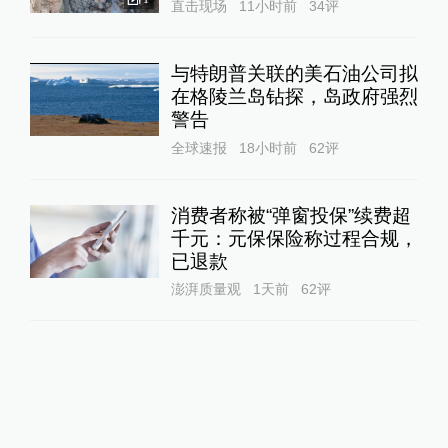
直击现场
11小时前
34
评
与特朗普关联的美石油公司拟
在格陵兰岛钻探，岛政府强烈
警告
全球速报
18小时前
62
评
消费者称被“弹窗投保”续费超
千元：元保保险称过程合规，
已退款
澎湃质量观
1天前
62
评