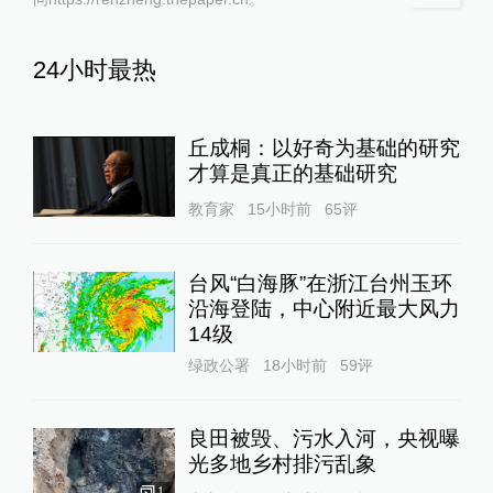
24小时最热
丘成桐：以好奇为基础的研究
才算是真正的基础研究
教育家
15小时前
65
评
台风“白海豚”在浙江台州玉环
沿海登陆，中心附近最大风力
14级
绿政公署
18小时前
59
评
良田被毁、污水入河，央视曝
光多地乡村排污乱象
1