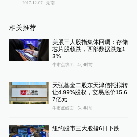
2017-12-07
∙ 湖南
相关推荐
美股三大股指集体回调：存储
芯片股领跌，西部数据跌超1
3%
牛市点线面
4小时前
天弘基金二股东天津信托拟转
让4.99%股权，交易底价15.6
7亿元
牛市点线面
5小时前
纽约股市三大股指6日下跌