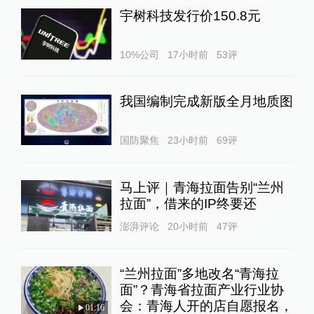
宇树科技发行价150.8元
10%公司
17小时前
53
评
我国编制完成新版全月地质图
国防聚焦
23小时前
69
评
马上评｜青海拉面告别“兰州
拉面”，借来的IP终要还
澎湃评论
20小时前
47
评
“兰州拉面”多地改名“青海拉
面”？青海省拉面产业行业协
会：青海人开的店自愿报名，
01:16