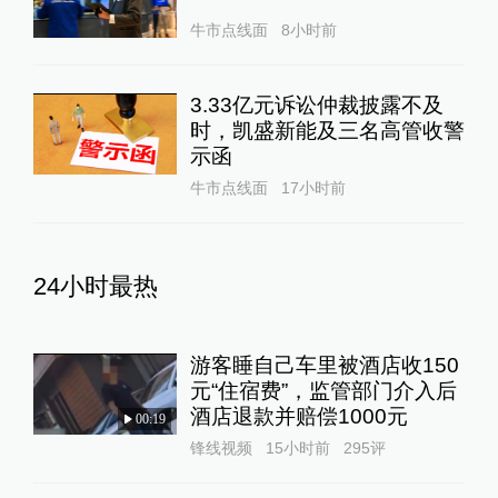
牛市点线面
8小时前
3.33亿元诉讼仲裁披露不及
时，凯盛新能及三名高管收警
示函
牛市点线面
17小时前
24小时最热
游客睡自己车里被酒店收150
元“住宿费”，监管部门介入后
酒店退款并赔偿1000元
00:19
锋线视频
15小时前
295
评