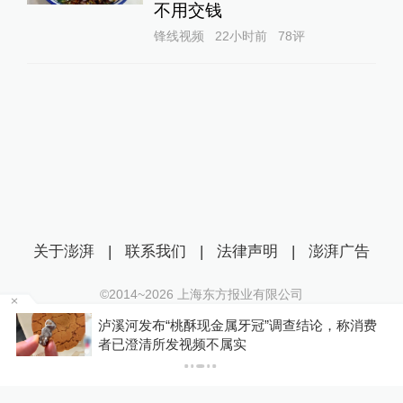
不用交钱
锋线视频
22小时前
78
评
关于澎湃
|
联系我们
|
法律声明
|
澎湃广告
©2014~
2026
上海东方报业有限公司
沪ICP证：沪B2-20170116 | 沪ICP备14003370号
博流
泸溪河发布“桃酥现金属牙冠”调查结论，称消费
互联网新闻信息服务许可证：31120170006
者已澄清所发视频不属实
沪公网安备 31010602000299号