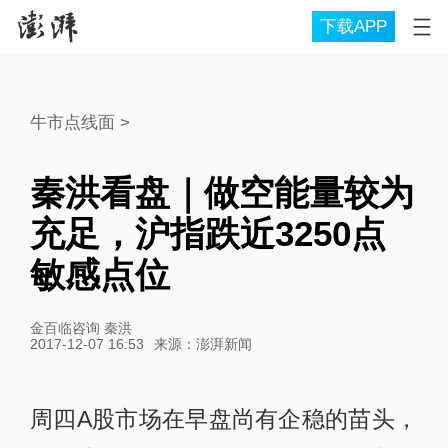
下载APP
牛市点线面
>
秦洪看盘｜做空能量较为
充足，沪指跌近3250点
敏感点位
金百临咨询 秦洪
2017-12-07 16:53
来源：
澎湃新闻
周四A股市场在早盘尚有企稳的苗头，