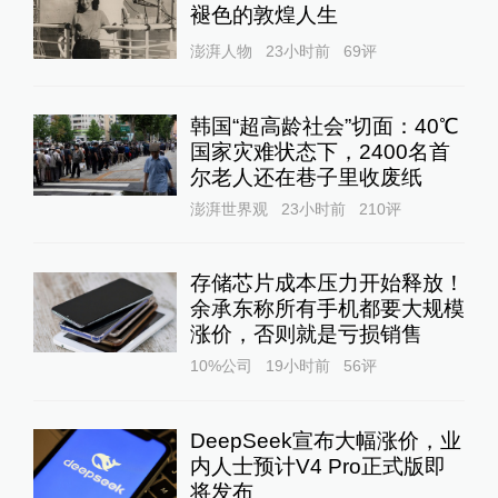
褪色的敦煌人生
澎湃人物
23小时前
69
评
韩国“超高龄社会”切面：40℃
国家灾难状态下，2400名首
尔老人还在巷子里收废纸
澎湃世界观
23小时前
210
评
存储芯片成本压力开始释放！
余承东称所有手机都要大规模
涨价，否则就是亏损销售
10%公司
19小时前
56
评
DeepSeek宣布大幅涨价，业
内人士预计V4 Pro正式版即
将发布