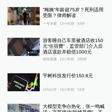
“梅姨”年龄超75岁？死刑适用
受限？律师解读
一号专案
13小时前
53
评
游客睡自己车里被酒店收150
元“住宿费”，监管部门介入后
酒店退款并赔偿1000元
00:19
锋线视频
13小时前
285
评
宇树科技发行价150.8元
10%公司
16小时前
53
评
大模型竞争白热化，张一鸣喊