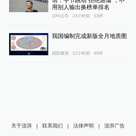
话：字节跳动“拒绝蒸馏”，不
用别人输出换榜单排名
10%公司
23小时前
53
评
我国编制完成新版全月地质图
国防聚焦
22小时前
69
评
关于澎湃
|
联系我们
|
法律声明
|
澎湃广告