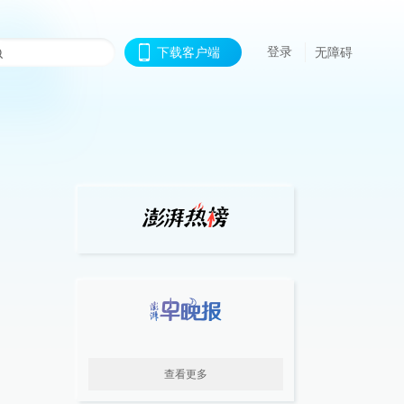
登录
下载客户端
无障碍
查看更多