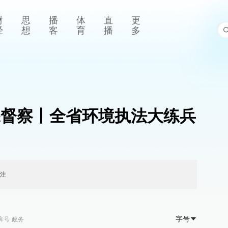
财
思
播
体
直
更
经
想
客
育
播
多
环保督察丨全省环境执法大练兵
注
字号
湃号·政务