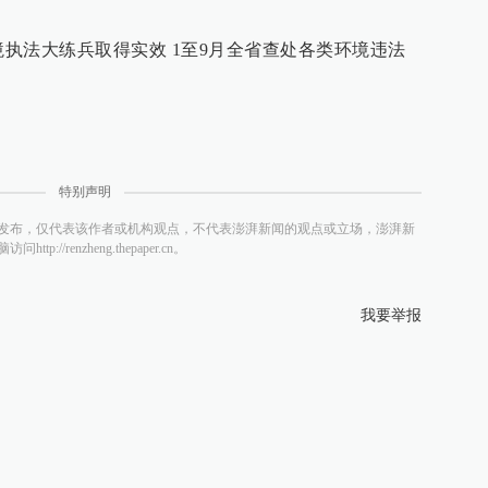
境执法大练兵取得实效 1至9月全省查处各类环境违法
特别声明
发布，仅代表该作者或机构观点，不代表澎湃新闻的观点或立场，澎湃新
/renzheng.thepaper.cn。
我要举报