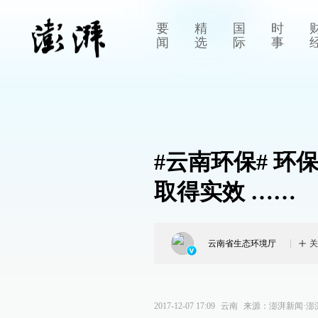
要
精
国
时
闻
选
际
事
#云南环保# 
取得实效 ……
云南省生态环境厅
关
2017-12-07 17:09
云南
来源：
澎湃新闻·澎