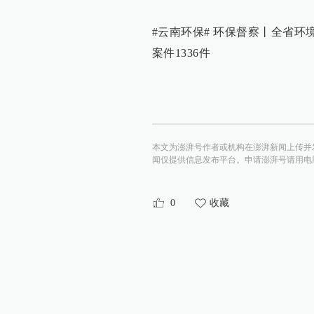
#云南环保# 环保督察丨全省环
案件1336件
本文为澎湃号作者或机构在澎湃新闻上传并
闻仅提供信息发布平台。申请澎湃号请用电脑访问http:/
0
收藏