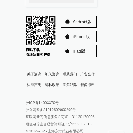
Android版
iPhone版
扫码下载
iPad版
澎湃新闻客户端
关于澎湃
加入澎湃
联系我们
广告合作
法律声明
隐私政策
澎湃矩阵
新闻报料
报料热线: 021-962866
澎湃新闻微博
沪ICP备14003370号
报料邮箱: news@thepaper.cn
澎湃新闻公众号
沪公网安备31010602000299号
澎湃新闻抖音号
互联网新闻信息服务许可证：31120170006
派生万物开放平台
增值电信业务经营许可证：沪B2-2017116
© 2014-
2026
上海东方报业有限公司
IP SHANGHAI