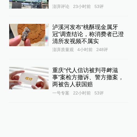
澎湃评论
23小时前
53
评
泸溪河发布“桃酥现金属牙
冠”调查结论，称消费者已澄
清所发视频不属实
澎湃质量观
4小时前
248
评
重庆“代人信访被判寻衅滋
事”案检方撤诉、警方撤案，
两被告人获国赔
一号专案
22小时前
53
评