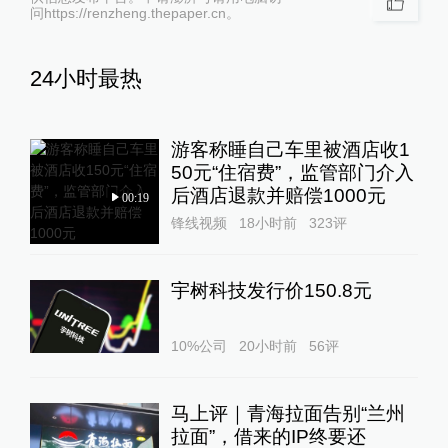
问https://renzheng.thepaper.cn。
24小时最热
游客称睡自己车里被酒店收1
50元“住宿费”，监管部门介入
后酒店退款并赔偿1000元
00:19
锋线视频
18小时前
323
评
宇树科技发行价150.8元
10%公司
20小时前
56
评
马上评｜青海拉面告别“兰州
拉面”，借来的IP终要还