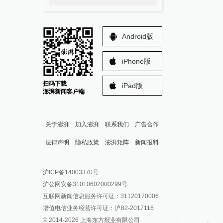
Android版
iPhone版
扫码下载
iPad版
澎湃新闻客户端
关于澎湃
加入澎湃
联系我们
广告合作
法律声明
隐私政策
澎湃矩阵
新闻报料
报料热线: 021-962866
澎湃新闻微博
沪ICP备14003370号
报料邮箱: news@thepaper.cn
澎湃新闻公众号
沪公网安备31010602000299号
澎湃新闻抖音号
互联网新闻信息服务许可证：31120170006
派生万物开放平台
增值电信业务经营许可证：沪B2-2017116
© 2014-
2026
上海东方报业有限公司
IP SHANGHAI