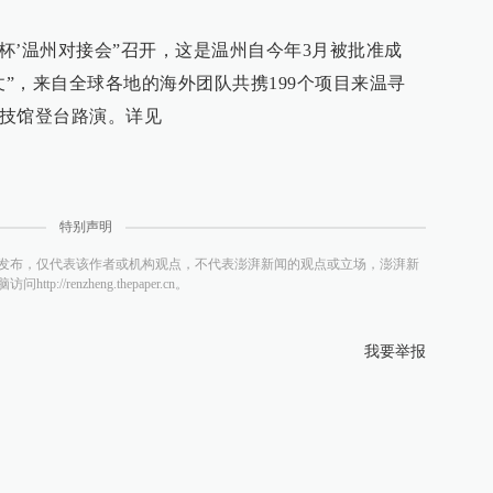
创业杯’温州对接会”召开，这是温州自今年3月被批准成
仗”，来自全球各地的海外团队共携199个项目来温寻
科技馆登台路演。详见
特别声明
发布，仅代表该作者或机构观点，不代表澎湃新闻的观点或立场，澎湃新
/renzheng.thepaper.cn。
我要举报