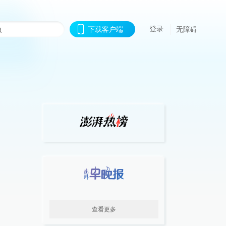
登录
下载客户端
无障碍
查看更多