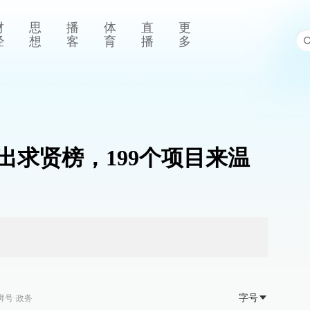
财
思
播
体
直
更
经
想
客
育
播
多
出求贤榜，199个项目来温
字号
湃号·政务