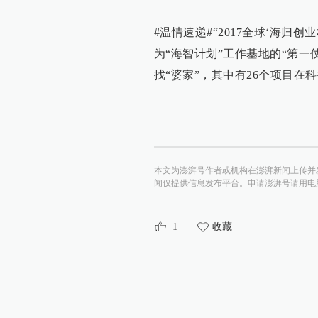
#温情速递#“2017全球‘海归
为“海智计划”工作基地的“第一
找“婆家”，其中有26个项目在
本文为澎湃号作者或机构在澎湃新闻上传并
闻仅提供信息发布平台。申请澎湃号请用电脑访问http:/
1
收藏