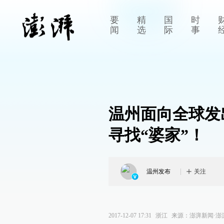
要
精
国
时
闻
选
际
事
温州面向全球发
寻找“婆家”！
温州发布
关注
2017-12-07 17:31
浙江
来源：
澎湃新闻·澎