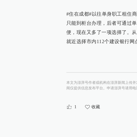
#住在成都#以往单身职工租住
只能到柜台办理，后者可通过单
便，现在又多了一项选择了。从
就近选择市内112个建设银行网
本文为澎湃号作者或机构在澎湃新闻上传并
闻仅提供信息发布平台。申请澎湃号请用电脑访问http:/
1
收藏