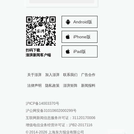
Android版
iPhone版
扫码下载
iPad版
澎湃新闻客户端
关于澎湃
加入澎湃
联系我们
广告合作
法律声明
隐私政策
澎湃矩阵
新闻报料
报料热线: 021-962866
澎湃新闻微博
沪ICP备14003370号
报料邮箱: news@thepaper.cn
澎湃新闻公众号
沪公网安备31010602000299号
澎湃新闻抖音号
互联网新闻信息服务许可证：31120170006
派生万物开放平台
增值电信业务经营许可证：沪B2-2017116
© 2014-
2026
上海东方报业有限公司
IP SHANGHAI