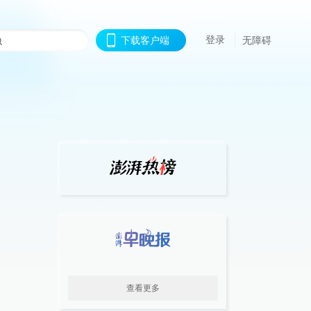
登录
下载客户端
无障碍
查看更多