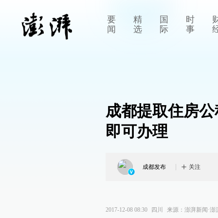
要
精
国
时
闻
选
际
事
成都提取住房公
即可办理
成都发布
关注
2017-12-08 08:30
四川
来源：
澎湃新闻·澎