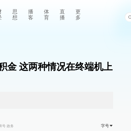
财
思
播
体
直
更
经
想
客
育
播
多
积金 这两种情况在终端机上
字号
湃号·政务