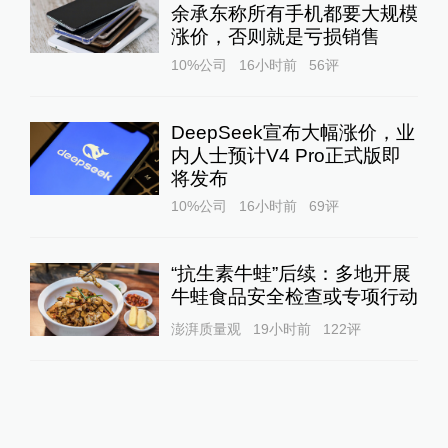
余承东称所有手机都要大规模
涨价，否则就是亏损销售
10%公司
16小时前
56
评
DeepSeek宣布大幅涨价，业
内人士预计V4 Pro正式版即
将发布
10%公司
16小时前
69
评
“抗生素牛蛙”后续：多地开展
牛蛙食品安全检查或专项行动
澎湃质量观
19小时前
122
评