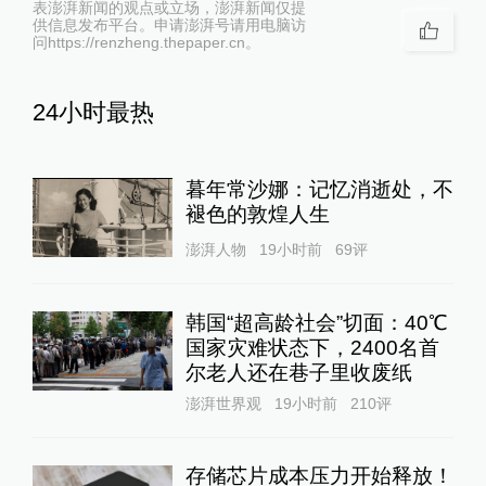
表澎湃新闻的观点或立场，澎湃新闻仅提
供信息发布平台。申请澎湃号请用电脑访
问https://renzheng.thepaper.cn。
24小时最热
暮年常沙娜：记忆消逝处，不
褪色的敦煌人生
澎湃人物
19小时前
69
评
韩国“超高龄社会”切面：40℃
国家灾难状态下，2400名首
尔老人还在巷子里收废纸
澎湃世界观
19小时前
210
评
存储芯片成本压力开始释放！