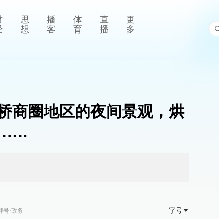
财
思
播
体
直
更
经
想
客
育
播
多
桥商圈地区的夜间景观，烘
……
字号
湃号·政务