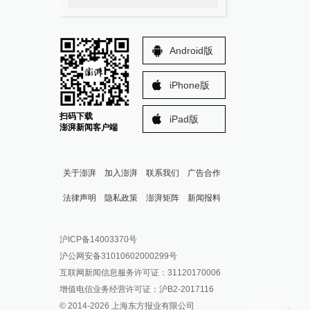
Android版
iPhone版
扫码下载
iPad版
澎湃新闻客户端
关于澎湃
加入澎湃
联系我们
广告合作
法律声明
隐私政策
澎湃矩阵
新闻报料
报料热线: 021-962866
澎湃新闻微博
沪ICP备14003370号
报料邮箱: news@thepaper.cn
澎湃新闻公众号
沪公网安备31010602000299号
澎湃新闻抖音号
互联网新闻信息服务许可证：31120170006
派生万物开放平台
增值电信业务经营许可证：沪B2-2017116
© 2014-
2026
上海东方报业有限公司
IP SHANGHAI