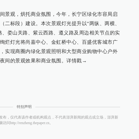
间景观，烘托商业氛围，今年，长宁区绿化市容局启
（二标段）建设。本次景观灯光提升以“两纵、两横、
路、娄山关路、紫云西路、遵义路及周边相关节点的实
绚烂灯光将尚嘉中心、金虹桥中心、百盛优客城市广
，实现商圈内绿化景观照明和大型商业购物中心户外
夜间的景观效果和商业氛围。详情戳→
特别声明
发布，仅代表该作者或机构观点，不代表澎湃新闻的观点或立场，澎湃新
/renzheng.thepaper.cn。