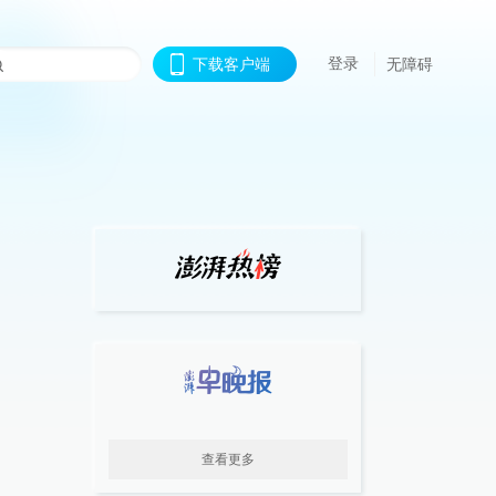
登录
下载客户端
无障碍
查看更多