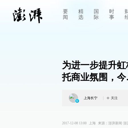
要
精
国
时
闻
选
际
事
为进一步提升虹
托商业氛围，今
上海长宁
关注
2017-12-08 13:00
上海
来源：
澎湃新闻·澎