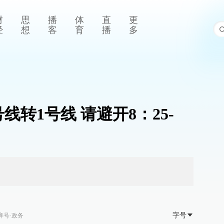
财
思
播
体
直
更
经
想
客
育
播
多
线转1号线 请避开8：25-
字号
湃号·政务