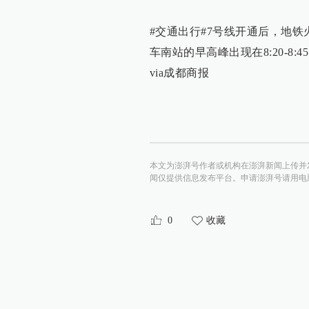
#交通出行#7号线开通后，地
车南站的早高峰出现在8:20-
via成都商报
本文为澎湃号作者或机构在澎湃新闻上传并
闻仅提供信息发布平台。申请澎湃号请用电脑访问http:/
0
收藏