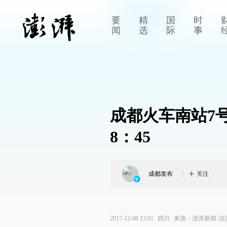
要
精
国
时
闻
选
际
事
成都火车南站7号
8：45
成都发布
关注
2017-12-08 13:01
四川
来源：
澎湃新闻·澎