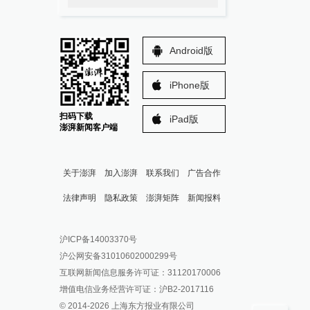
Android版
iPhone版
扫码下载
iPad版
澎湃新闻客户端
关于澎湃
加入澎湃
联系我们
广告合作
法律声明
隐私政策
澎湃矩阵
新闻报料
报料热线: 021-962866
澎湃新闻微博
沪ICP备14003370号
报料邮箱: news@thepaper.cn
澎湃新闻公众号
沪公网安备31010602000299号
澎湃新闻抖音号
互联网新闻信息服务许可证：31120170006
派生万物开放平台
增值电信业务经营许可证：沪B2-2017116
© 2014-
2026
上海东方报业有限公司
IP SHANGHAI