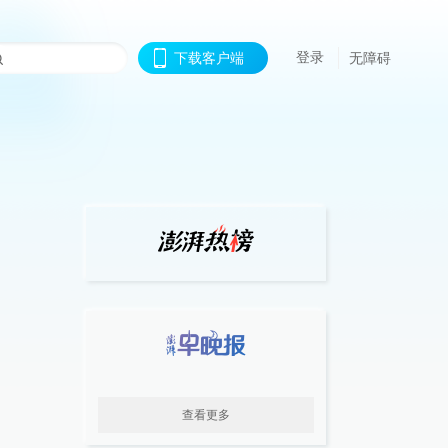
登录
下载客户端
无障碍
查看更多