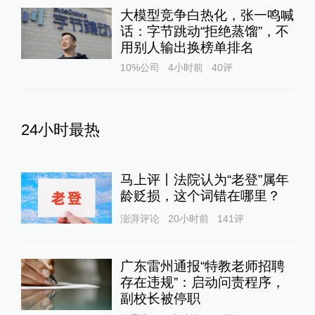
大模型竞争白热化，张一鸣喊
话：字节跳动“拒绝蒸馏”，不
用别人输出换榜单排名
10%公司
4小时前
40
评
24小时最热
马上评丨法院认为“老登”属年
龄贬损，这个词错在哪里？
澎湃评论
20小时前
141
评
广东雷州通报“特教老师招聘
存在违规”：启动问责程序，
副校长被停职