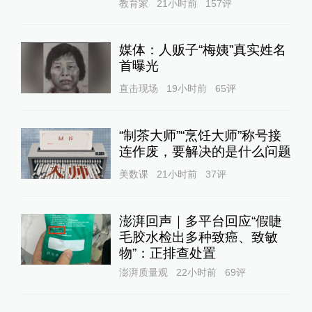
教育家
21小时前
157
评
媒体：人贩子“梅姨”真实姓名
首曝光
直击现场
19小时前
65
评
“制茶大师”“烹饪大师”称号接
连作废，要解决的是什么问题
美数课
21小时前
37
评
澎湃回声｜多平台回应“假睫
毛胶水检出多种致癌、致敏
物”：正排查处置
澎湃质量观
22小时前
69
评