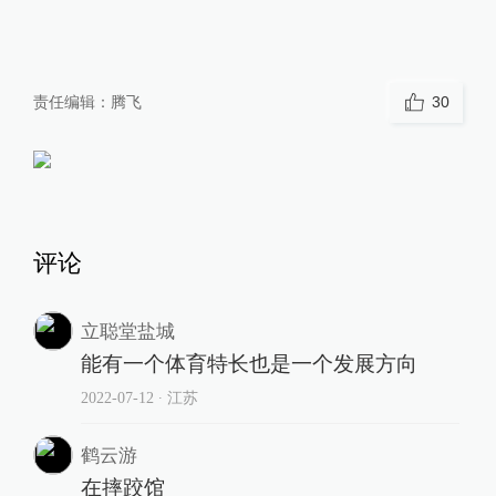
责任编辑：
腾飞
30
评论
立聪堂盐城
能有一个体育特长也是一个发展方向
2022-07-12
∙ 江苏
鹤云游
在摔跤馆