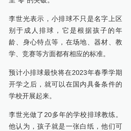
里“零”的突破。
李世光表示，小排球不只是名字上区
别于成人排球，它是根据孩子的年
龄、身心特点等，在场地、器材、教
学、竞赛等方面都有相应的标准。
预计小排球最快将在2023年春季学期
开学之后，就可以在国内具备条件的
学校开展起来。
李世光做了20多年的学校排球教练。
他认为，孩子就是一张白纸，他们可