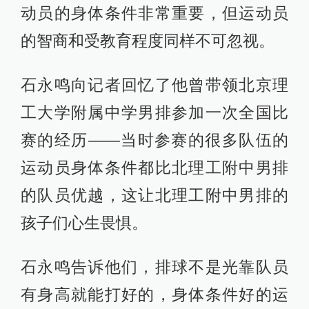
动员的身体条件非常重要，但运动员
的智商和受教育程度同样不可忽视。
石永鸣向记者回忆了他曾带领北京理
工大学附属中学男排参加一次全国比
赛的经历——当时参赛的很多队伍的
运动员身体条件都比北理工附中男排
的队员优越，这让北理工附中男排的
孩子们心生畏惧。
石永鸣告诉他们，排球不是光靠队员
有身高就能打好的，身体条件好的运