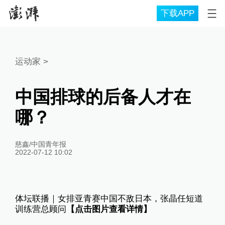
下载APP
运动家
>
中国排球的后备人才在
哪？
慈鑫/中国青年报
2022-07-12 10:02
体坛联播｜女排亚青赛中国不敌日本，张晶任短道
训练营总顾问
【点击图片查看详情】