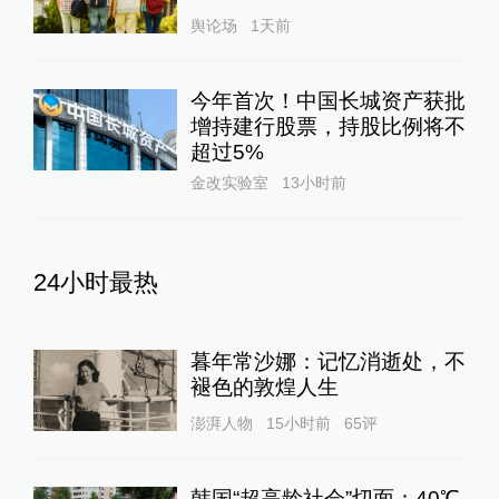
舆论场
1天前
今年首次！中国长城资产获批
增持建行股票，持股比例将不
超过5%
金改实验室
13小时前
24小时最热
暮年常沙娜：记忆消逝处，不
褪色的敦煌人生
澎湃人物
15小时前
65
评
韩国“超高龄社会”切面：40℃