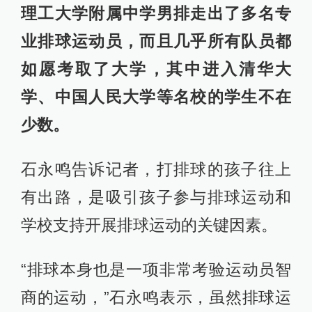
理工大学附属中学男排走出了多名专
业排球运动员，而且几乎所有队员都
如愿考取了大学，其中进入清华大
学、中国人民大学等名校的学生不在
少数。
石永鸣告诉记者，打排球的孩子往上
有出路，是吸引孩子参与排球运动和
学校支持开展排球运动的关键因素。
“排球本身也是一项非常考验运动员智
商的运动，”石永鸣表示，虽然排球运