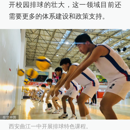
开校园排球的壮大，这一领域目前还
需要更多的体系建设和政策支持。
西安曲江一中开展排球特色课程。