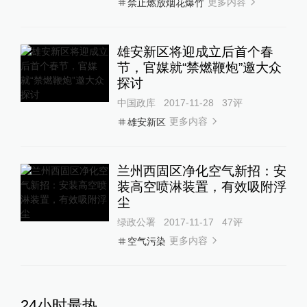
更多内容
禁止燃放烟花爆竹
雄安新区将迎成立后首个春
节，官媒就“禁燃鞭炮”邀大众
探讨
中国政库
2017-11-28
37
评
更多内容
雄安新区
兰州西固区净化空气新招：安
装高空喷淋装置，有效吸附浮
尘
绿政公署
2017-11-17
47
评
更多内容
空气污染
24小时最热