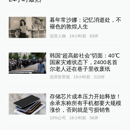
暮年常沙娜：记忆消逝处，不
褪色的敦煌人生
澎湃人物
19小时前
69
评
韩国“超高龄社会”切面：40℃
国家灾难状态下，2400名首
尔老人还在巷子里收废纸
澎湃世界观
19小时前
210
评
存储芯片成本压力开始释放！
余承东称所有手机都要大规模
涨价，否则就是亏损销售
10%公司
16小时前
56
评