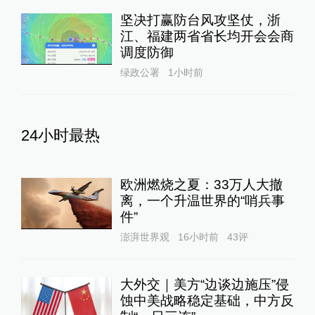
坚决打赢防台风攻坚仗，浙
江、福建两省省长均开会会商
调度防御
绿政公署
1小时前
24小时最热
欧洲燃烧之夏：33万人大撤
离，一个升温世界的“哨兵事
件”
澎湃世界观
16小时前
43
评
大外交｜美方“边谈边施压”侵
蚀中美战略稳定基础，中方反