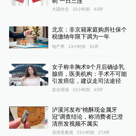
制“一日三连”
大国外交
15小时前
43
评
北京：非京籍家庭购房社保个
税缴纳年限下调为一年
地产界
13小时前
91
评
女子称丰胸术9个月后确诊乳
腺癌，医美机构：手术不可能
引发癌症，建议走司法途径
直击现场
13小时前
43
评
泸溪河发布“桃酥现金属牙
冠”调查结论，称消费者已澄
清所发视频不属实
澎湃质量观
23小时前
273
评