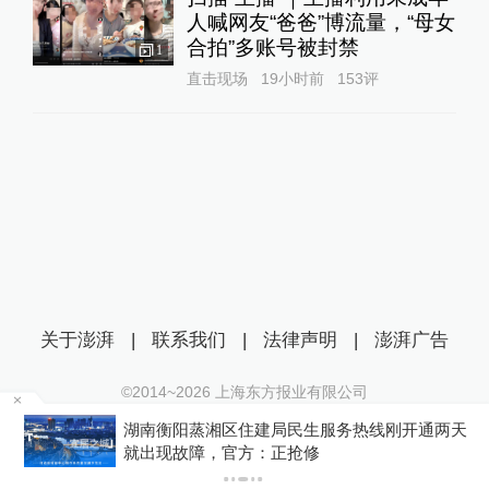
人喊网友“爸爸”博流量，“母女
合拍”多账号被封禁
1
直击现场
19小时前
153
评
关于澎湃
|
联系我们
|
法律声明
|
澎湃广告
©2014~
2026
上海东方报业有限公司
沪ICP证：沪B2-20170116 | 沪ICP备14003370号
为
湖南衡阳蒸湘区住建局民生服务热线刚开通两天
互联网新闻信息服务许可证：31120170006
就出现故障，官方：正抢修
沪公网安备 31010602000299号