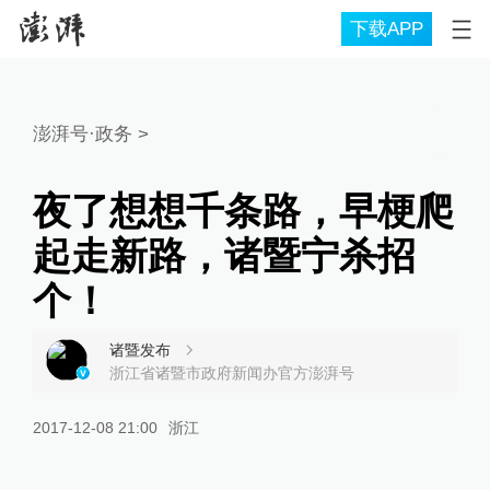
下载APP
澎湃号·政务
>
夜了想想千条路，早梗爬
起走新路，诸暨宁杀招
个！
诸暨发布
浙江省诸暨市政府新闻办官方澎湃号
2017-12-08 21:00
浙江