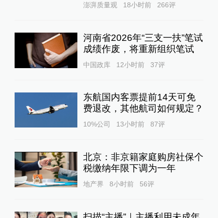
澎湃质量观
18小时前
266
评
河南省2026年“三支一扶”笔试
成绩作废，将重新组织笔试
中国政库
12小时前
37
评
东航国内客票提前14天可免
费退改，其他航司如何规定？
10%公司
13小时前
87
评
北京：非京籍家庭购房社保个
税缴纳年限下调为一年
地产界
8小时前
56
评
扫描“主播”｜主播利用未成年