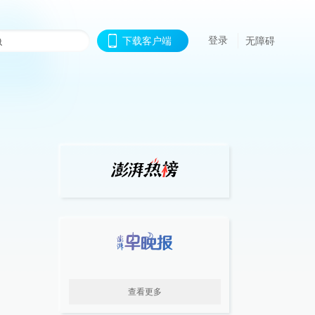
登录
下载客户端
无障碍
查看更多