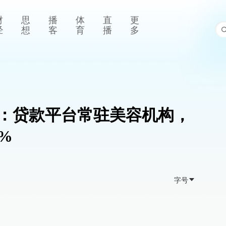
财
思
播
体
直
更
经
想
客
育
播
多
：贷款平台常驻美容机构，
%
字号