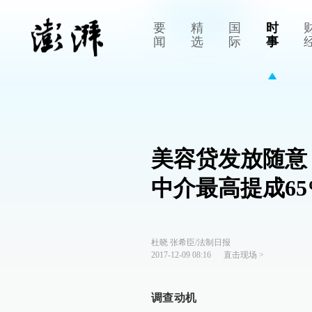
要
精
国
时
闻
选
际
事
美容贷发放随意
中介最高提成65
杜晓 张希臣/法制日报
2017-12-09 08:16
直击现场
>
调查动机