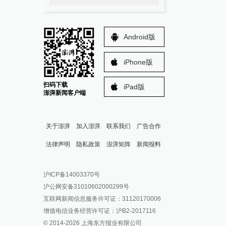
Android版
iPhone版
扫码下载
iPad版
澎湃新闻客户端
关于澎湃
加入澎湃
联系我们
广告合作
法律声明
隐私政策
澎湃矩阵
新闻报料
报料热线: 021-962866
澎湃新闻微博
沪ICP备14003370号
报料邮箱: news@thepaper.cn
澎湃新闻公众号
沪公网安备31010602000299号
澎湃新闻抖音号
互联网新闻信息服务许可证：31120170006
派生万物开放平台
增值电信业务经营许可证：沪B2-2017116
© 2014-
2026
上海东方报业有限公司
IP SHANGHAI