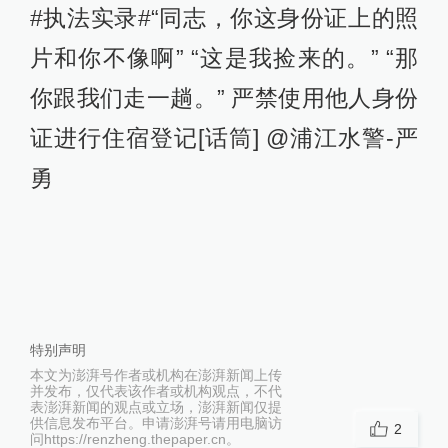
#执法实录#“同志，你这身份证上的照
片和你不像啊” “这是我捡来的。” “那
你跟我们走一趟。” 严禁使用他人身份
证进行住宿登记[话筒] @浦江水警-严
勇
特别声明
本文为澎湃号作者或机构在澎湃新闻上传
并发布，仅代表该作者或机构观点，不代
表澎湃新闻的观点或立场，澎湃新闻仅提
供信息发布平台。申请澎湃号请用电脑访
2
问https://renzheng.thepaper.cn。