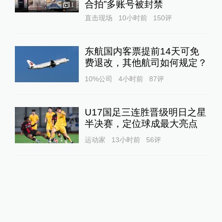
合拍”多账号被封禁
1
直击现场
10小时前
150
评
东航国内客票提前14天可免
费退改，其他航司如何规定？
10%公司
4小时前
87
评
U17国足三连胜晋级明日之星
半决赛，定位球成最大亮点
运动家
13小时前
56
评