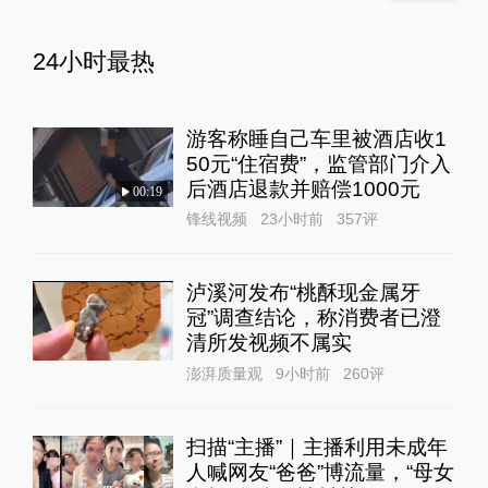
24小时最热
游客称睡自己车里被酒店收1
50元“住宿费”，监管部门介入
后酒店退款并赔偿1000元
00:19
锋线视频
23小时前
357
评
泸溪河发布“桃酥现金属牙
冠”调查结论，称消费者已澄
清所发视频不属实
澎湃质量观
9小时前
260
评
扫描“主播”｜主播利用未成年
人喊网友“爸爸”博流量，“母女