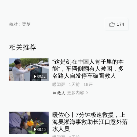
校对：
栾梦
174
相关推荐
“这是刻在中国人骨子里的本
能”，车辆侧翻有人被困，多
名路人自发停车破窗救人
00:12
暖闻湃
1天前
18
评
更多内容
救人
暖侬心丨7分钟极速救援，上
海吴淞海事救助长江口意外落
水人员
00:16