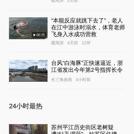
暖闻湃
2天前
“本能反应就跳下去了”，老人
在江中游泳时溺水，体育老师
飞身入水成功营救
00:28
暖闻湃
4天前
12
评
台风“白海豚”正快速逼近，浙
江省发出今年第2号指挥长令
长三角政商
3小时前
24小时最热
苏州平江历史街区老树疑