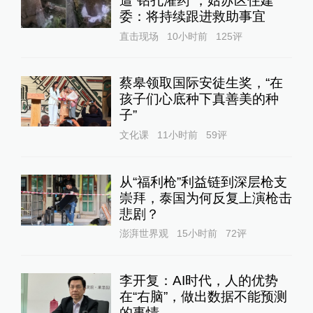
遭“钻孔灌药”，姑苏区住建
委：将持续跟进救助事宜
直击现场
10小时前
125
评
蔡皋领取国际安徒生奖，“在
孩子们心底种下真善美的种
子”
文化课
11小时前
59
评
从“福利枪”利益链到深层枪支
崇拜，泰国为何反复上演枪击
悲剧？
澎湃世界观
15小时前
72
评
李开复：AI时代，人的优势
在“右脑”，做出数据不能预测
的事情