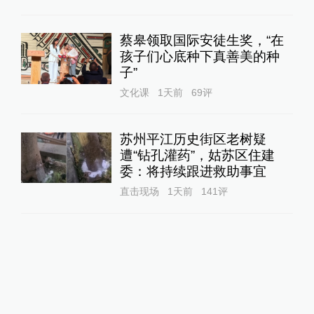
蔡皋领取国际安徒生奖，“在
孩子们心底种下真善美的种
子”
文化课
1天前
69
评
苏州平江历史街区老树疑
遭“钻孔灌药”，姑苏区住建
委：将持续跟进救助事宜
直击现场
1天前
141
评