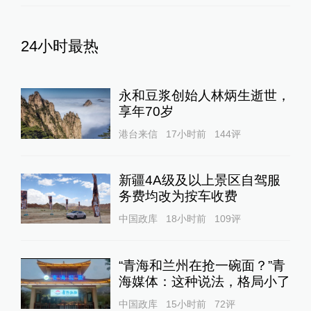
24小时最热
永和豆浆创始人林炳生逝世，
享年70岁
港台来信
17小时前
144
评
新疆4A级及以上景区自驾服
务费均改为按车收费
中国政库
18小时前
109
评
“青海和兰州在抢一碗面？”青
海媒体：这种说法，格局小了
中国政库
15小时前
72
评