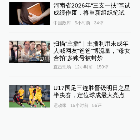
河南省2026年“三支一扶”笔试
成绩作废，将重新组织笔试
中国政库
5小时前
34
评
扫描“主播”｜主播利用未成年
人喊网友“爸爸”博流量，“母女
合拍”多账号被封禁
1
直击现场
12小时前
150
评
U17国足三连胜晋级明日之星
半决赛，定位球成最大亮点
运动家
15小时前
56
评