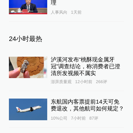
理
人事风向
1天前
24小时最热
泸溪河发布“桃酥现金属牙
冠”调查结论，称消费者已澄
清所发视频不属实
澎湃质量观
12小时前
266
评
东航国内客票提前14天可免
费退改，其他航司如何规定？
10%公司
7小时前
87
评