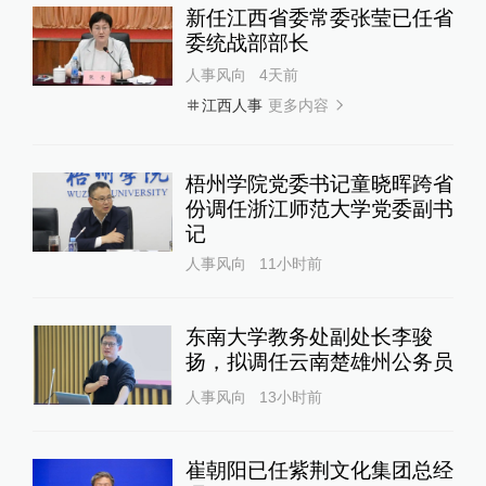
新任江西省委常委张莹已任省
委统战部部长
人事风向
4天前
更多内容
江西人事
梧州学院党委书记童晓晖跨省
份调任浙江师范大学党委副书
记
人事风向
11小时前
东南大学教务处副处长李骏
扬，拟调任云南楚雄州公务员
人事风向
13小时前
崔朝阳已任紫荆文化集团总经