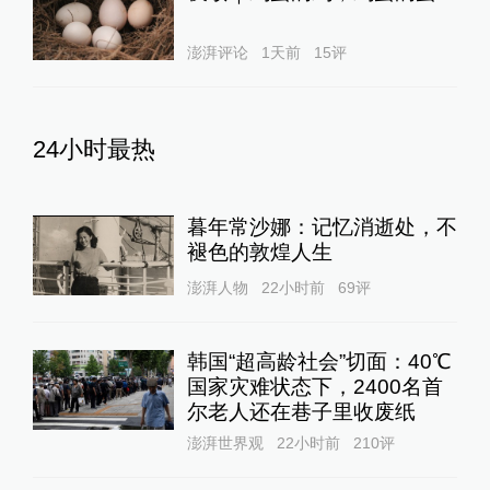
澎湃评论
1天前
15
评
24小时最热
暮年常沙娜：记忆消逝处，不
褪色的敦煌人生
澎湃人物
22小时前
69
评
韩国“超高龄社会”切面：40℃
国家灾难状态下，2400名首
尔老人还在巷子里收废纸
澎湃世界观
22小时前
210
评