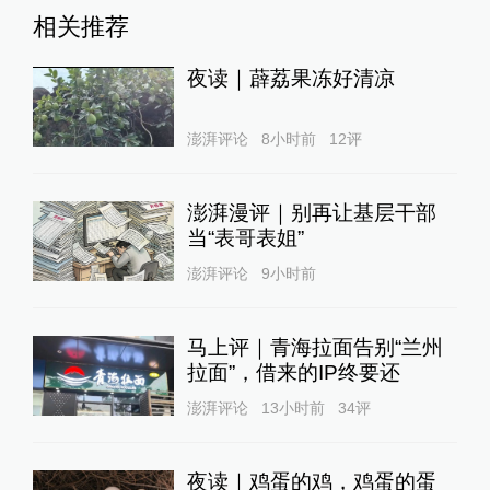
相关推荐
夜读｜薜荔果冻好清凉
澎湃评论
8小时前
12
评
澎湃漫评｜别再让基层干部
当“表哥表姐”
澎湃评论
9小时前
马上评｜青海拉面告别“兰州
拉面”，借来的IP终要还
澎湃评论
13小时前
34
评
夜读｜鸡蛋的鸡，鸡蛋的蛋