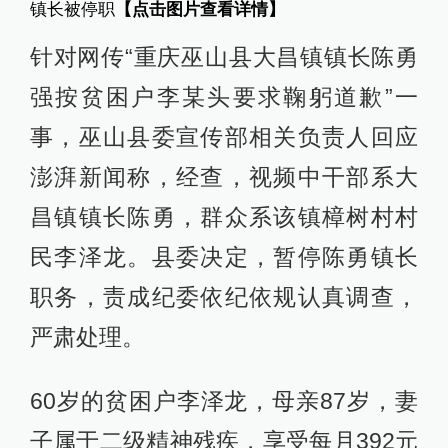
镇长被停职
【点击图片查看详情】
针对网传“重庆巫山县大昌镇镇长陈勇
强按贫困户李某头要求鞠躬道歉”一
事，巫山县委宣传部相关负责人回应
澎湃新闻称，经查，视频中干部系大
昌镇镇长陈勇，群众系该镇樟树村村
民李泽龙。县委决定，暂停陈勇镇长
职务，责成纪委依纪依规认真调查，
严肃处理。
60岁的贫困户李泽龙，母亲87岁，妻
子属于二级精神残疾，享受每月392元