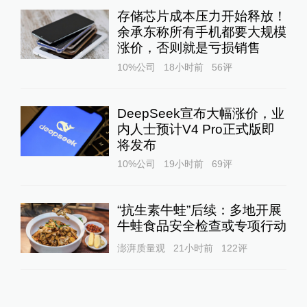
存储芯片成本压力开始释放！
余承东称所有手机都要大规模
涨价，否则就是亏损销售
10%公司
18小时前
56
评
DeepSeek宣布大幅涨价，业
内人士预计V4 Pro正式版即
将发布
10%公司
19小时前
69
评
“抗生素牛蛙”后续：多地开展
牛蛙食品安全检查或专项行动
澎湃质量观
21小时前
122
评