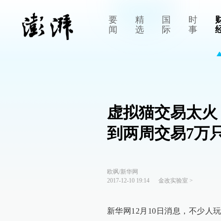
要
精
国
时
闻
选
际
事
虚拟猫交易太火
到两周交易7万
欧飒/新华网
2017-12-10 19:14
金改实验室
>
新华网12月10日消息，不少