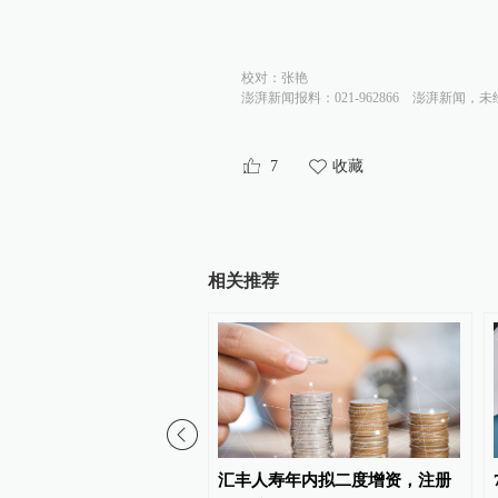
校对：
张艳
澎湃新闻报料：021-962866
澎湃新闻，未
7
收藏
相关推荐
数5日下跌
汇丰人寿年内拟二度增资，注册