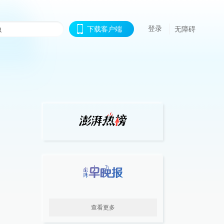
登录
下载客户端
无障碍
查看更多