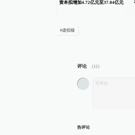
资本拟增加4.72亿元至37.04亿元
#
虚拟猫
评论
（
12
）
热评论