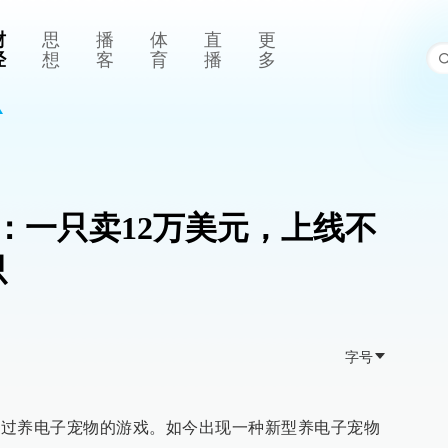
财
思
播
体
直
更
经
想
客
育
播
多
：一只卖12万美元，上线不
只
字号
人玩过养电子宠物的游戏。如今出现一种新型养电子宠物