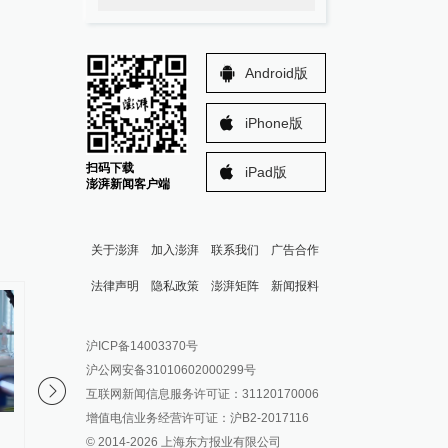
Android版
iPhone版
扫码下载
iPad版
澎湃新闻客户端
关于澎湃
加入澎湃
联系我们
广告合作
法律声明
隐私政策
澎湃矩阵
新闻报料
报料热线: 021-962866
澎湃新闻微博
沪ICP备14003370号
报料邮箱: news@thepaper.cn
澎湃新闻公众号
沪公网安备31010602000299号
澎湃新闻抖音号
互联网新闻信息服务许可证：31120170006
派生万物开放平台
增值电信业务经营许可证：沪B2-2017116
今年首次！中国长城资产获批增
美元指数5日下跌
© 2014-
2026
上海东方报业有限公司
IP SHANGHAI