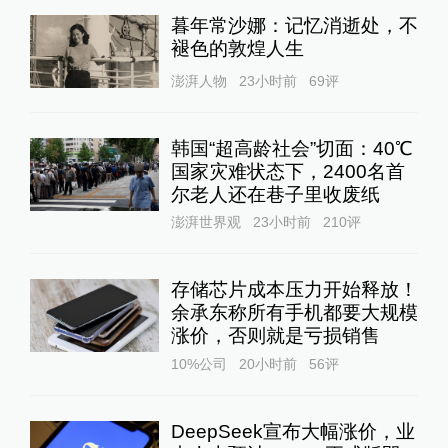
暮年常沙娜：记忆消逝处，不
褪色的敦煌人生
澎湃人物
23小时前
69
评
韩国“超高龄社会”切面：40℃
国家灾难状态下，2400名首
尔老人还在巷子里收废纸
澎湃世界观
23小时前
210
评
存储芯片成本压力开始释放！
余承东称所有手机都要大规模
涨价，否则就是亏损销售
10%公司
20小时前
56
评
DeepSeek宣布大幅涨价，业