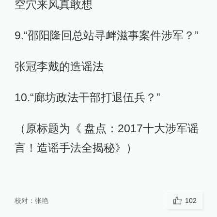
空穴来风真敢想
9.“邵阳隆回总站寻衅滋事案件涉军？”
张冠李戴的造谣法
10.“廊坊政法干部打退伍兵？”
（原标题为《 盘点：2017十大涉军谣
言！造谣手法全揭秘》）
校对：
张艳
102