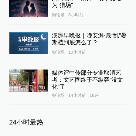
为“猎场”
舆论场
8小时前
澎湃早晚报｜晚安湃·最“乱”暑
期档到底怎么了？
舆论场
10小时前
媒体评中传部分专业取消艺
考：文艺圈终于不纵容“没文
化”了
1
舆论场
14小时前
18
评
24小时最热