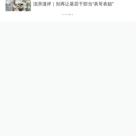
？
澎湃漫评｜别再让基层干部当“表哥表姐”
从“向新”“向优”读懂中国经济
韧性活力
财经上下游
5小时前
时政微观察丨向新向优向好！
中国经济展现强大韧性和活力
财经上下游
11小时前
24小时最热
媒体：人贩子“梅姨”真实姓名
首曝光
直击现场
23小时前
78
评