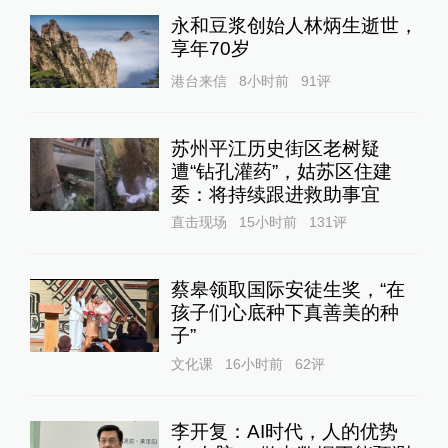
永和豆浆创始人林炳生逝世，
享年70岁
港台来信
8小时前
91
评
苏州平江历史街区老树疑
遭“钻孔灌药”，姑苏区住建
委：将持续跟进救助事宜
直击现场
15小时前
131
评
蔡皋领取国际安徒生奖，“在
孩子们心底种下真善美的种
子”
文化课
16小时前
62
评
李开复：AI时代，人的优势