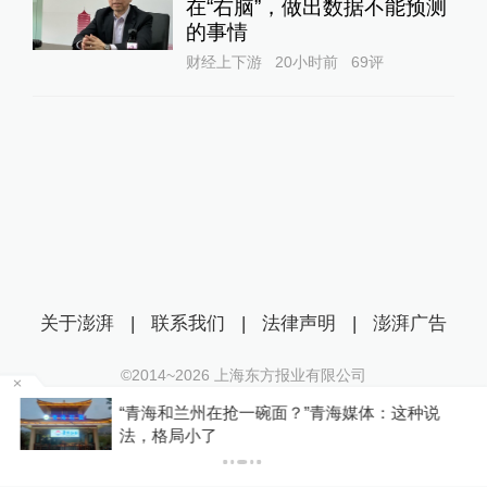
在“右脑”，做出数据不能预测
的事情
财经上下游
20小时前
69
评
关于澎湃
|
联系我们
|
法律声明
|
澎湃广告
©2014~
2026
上海东方报业有限公司
沪ICP证：沪B2-20170116 | 沪ICP备14003370号
区
“青海和兰州在抢一碗面？”青海媒体：这种说
互联网新闻信息服务许可证：31120170006
法，格局小了
沪公网安备 31010602000299号