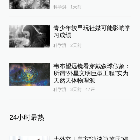
科学湃
1天前
青少年较早玩社媒可能影响学
习成绩
科学湃
2天前
韦布望远镜看穿戴森球假象：
所谓“外星文明巨型工程”实为
天然天体物理源
科学湃
3天前
47
评
24小时最热
大外交｜美方“边谈边施压”侵