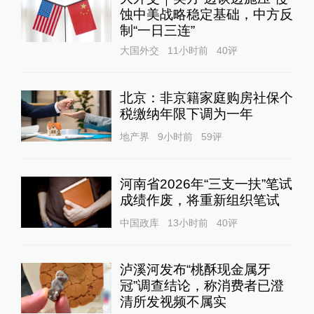
蚀中美战略稳定基础，中方反
制“一日三连”
大国外交
11小时前
40
评
北京：非京籍家庭购房社保个
税缴纳年限下调为一年
地产界
9小时前
59
评
河南省2026年“三支一扶”笔试
成绩作废，将重新组织笔试
中国政库
13小时前
40
评
泸溪河发布“桃酥现金属牙
冠”调查结论，称消费者已澄
清所发视频不属实