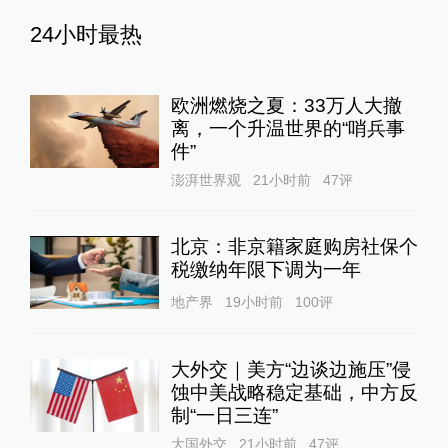
24小时最热
欧洲燃烧之夏：33万人大撤
离，一个升温世界的“哨兵事
件”
澎湃世界观
21小时前
47
评
北京：非京籍家庭购房社保个
税缴纳年限下调为一年
地产界
19小时前
100
评
大外交｜美方“边谈边施压”侵
蚀中美战略稳定基础，中方反
制“一日三连”
大国外交
21小时前
47
评