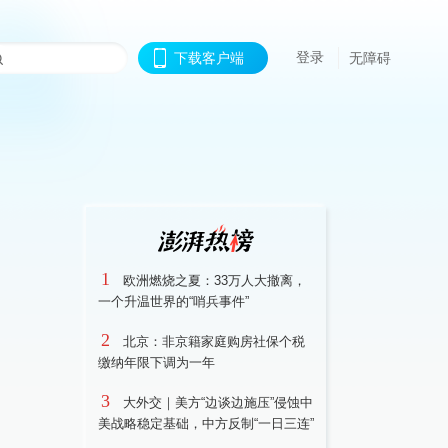
登录
下载客户端
无障碍
1
欧洲燃烧之夏：33万人大撤离，
一个升温世界的“哨兵事件”
2
北京：非京籍家庭购房社保个税
缴纳年限下调为一年
3
大外交｜美方“边谈边施压”侵蚀中
美战略稳定基础，中方反制“一日三连”