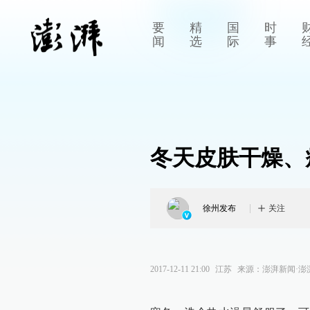
要
精
国
时
闻
选
际
事
冬天皮肤干燥、
徐州发布
关注
2017-12-11 21:00
江苏
来源：
澎湃新闻·澎