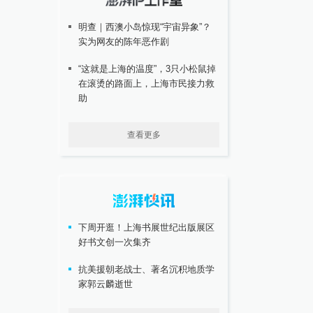
明查｜西澳小岛惊现“宇宙异象”？
实为网友的陈年恶作剧
“这就是上海的温度”，3只小松鼠掉
在滚烫的路面上，上海市民接力救
助
查看更多
下周开逛！上海书展世纪出版展区
好书文创一次集齐
抗美援朝老战士、著名沉积地质学
家郭云麟逝世