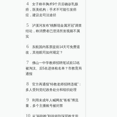
4
女子称丰胸术9个月后确诊乳腺
癌，医美机构：手术不可能引发癌
症，建议走司法途径
5
泸溪河发布“桃酥现金属牙冠”调查
结论，称消费者已澄清所发视频不属
实
6
东航国内客票提前14天可免费退
改，其他航司如何规定？
7
佛山一中学教师招聘笔试前13名
被淘汰、后5名进体检名单？市教育局
通报
8
官方再通报“特教老师招聘违规”：
多人受到党纪政务处分和组织处理
9
利用未成年人喊网友“爸爸”博流
量，多个主播账号被封禁
10
从“福利枪”利益链到深层枪支崇