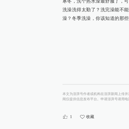
寒冬，洗个热水澡最舒服了，可
洗澡洗得太勤了？洗完澡能不能
澡？冬季洗澡，你该知道的那些事
本文为澎湃号作者或机构在澎湃新闻上传并
闻仅提供信息发布平台。申请澎湃号请用电脑访问http:/
1
收藏