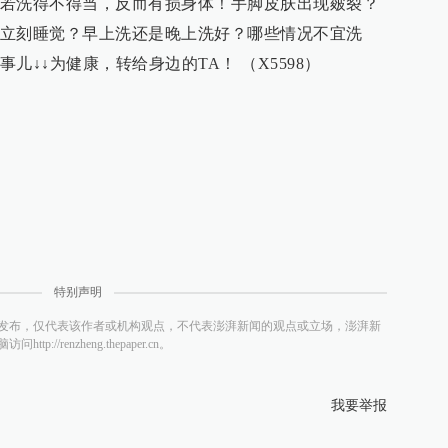
若洗得不得当，反而有损身体！手脚皮肤出现皴裂？
立刻睡觉？早上洗还是晚上洗好？哪些情况不宜洗
儿↓↓为健康，转给身边的TA！ （X5598）
特别声明
发布，仅代表该作者或机构观点，不代表澎湃新闻的观点或立场，澎湃新
/renzheng.thepaper.cn。
我要举报