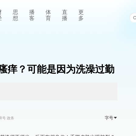
财
思
播
体
直
更
经
想
客
育
播
多
瘙痒？可能是因为洗澡过勤
字号
湃号·政务