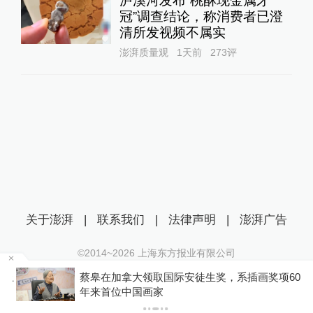
泸溪河发布“桃酥现金属牙
冠”调查结论，称消费者已澄
清所发视频不属实
澎湃质量观
1天前
273
评
关于澎湃
|
联系我们
|
法律声明
|
澎湃广告
©2014~
2026
上海东方报业有限公司
沪ICP证：沪B2-20170116 | 沪ICP备14003370号
江上
蔡皋在加拿大领取国际安徒生奖，系插画奖项60
互联网新闻信息服务许可证：31120170006
年来首位中国画家
沪公网安备 31010602000299号