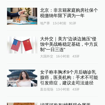
北京：非京籍家庭购房社保个
税缴纳年限下调为一年
地产界
13小时前
91
评
大外交｜美方“边谈边施压”侵
蚀中美战略稳定基础，中方反
制“一日三连”
大国外交
16小时前
43
评
女子称丰胸术9个月后确诊乳
腺癌，医美机构：手术不可能
引发癌症，建议走司法途径
直击现场
13小时前
43
评