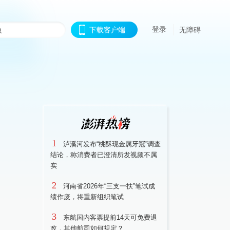
登录
下载客户端
无障碍
1
泸溪河发布“桃酥现金属牙冠”调查
结论，称消费者已澄清所发视频不属
实
2
河南省2026年“三支一扶”笔试成
绩作废，将重新组织笔试
3
东航国内客票提前14天可免费退
改，其他航司如何规定？