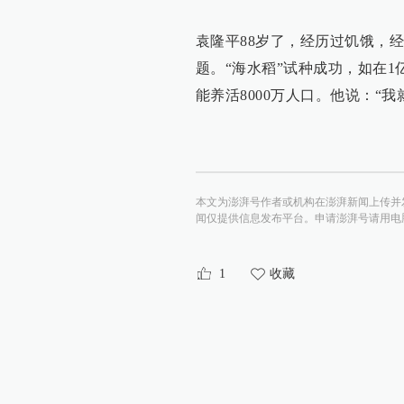
袁隆平88岁了，经历过饥饿，
题。“海水稻”试种成功，如在1
能养活8000万人口。他说：“
本文为澎湃号作者或机构在澎湃新闻上传并
闻仅提供信息发布平台。申请澎湃号请用电脑访问http:/
1
收藏