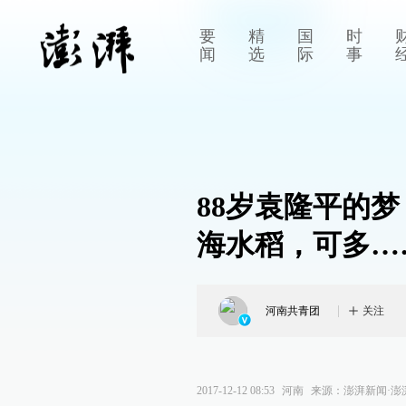
要
精
国
时
闻
选
际
事
88岁袁隆平的
海水稻，可多…
河南共青团
关注
2017-12-12 08:53
河南
来源：
澎湃新闻·澎