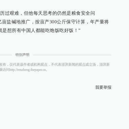
经历过艰难，但他每天思考的仍然是粮食安全问
亿亩盐碱地推广，按亩产300公斤保守计算，年产量将
我就是想所有中国人都能吃饱饭吃好饭！”
特别声明
发布，仅代表该作者或机构观点，不代表澎湃新闻的观点或立场，澎湃新
/renzheng.thepaper.cn。
我要举报