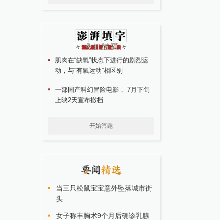
肌肉在“缺氧”状态下进行的剧烈运
动，与“有氧运动”相区别
一部国产科幻冒险电影， 7月下旬
上映2天宣布撤档
开始答题
当三只松鼠宝宝意外坠落城市街
头
女子称丰胸术9个月后确诊乳腺