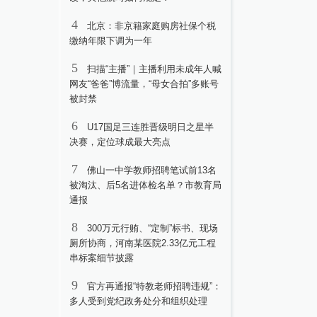
4
北京：非京籍家庭购房社保个税
缴纳年限下调为一年
5
扫描“主播”｜主播利用未成年人喊
网友“爸爸”博流量，“母女合拍”多账号
被封禁
6
U17国足三连胜晋级明日之星半
决赛，定位球成最大亮点
7
佛山一中学教师招聘笔试前13名
被淘汰、后5名进体检名单？市教育局
通报
8
300万元行贿、“定制”标书、现场
厕所协商，河南某医院2.33亿元工程
串标案细节披露
9
官方再通报“特教老师招聘违规”：
多人受到党纪政务处分和组织处理