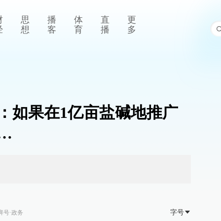
财
思
播
体
直
更
经
想
客
育
播
多
梦：如果在1亿亩盐碱地推广
…
字号
湃号·政务