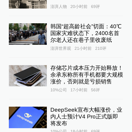
澎湃人物
20小时前
69
评
韩国“超高龄社会”切面：40℃
国家灾难状态下，2400名首
尔老人还在巷子里收废纸
澎湃世界观
21小时前
210
评
存储芯片成本压力开始释放！
余承东称所有手机都要大规模
涨价，否则就是亏损销售
10%公司
17小时前
56
评
DeepSeek宣布大幅涨价，业
内人士预计V4 Pro正式版即
将发布
10%公司
18小时前
69
评