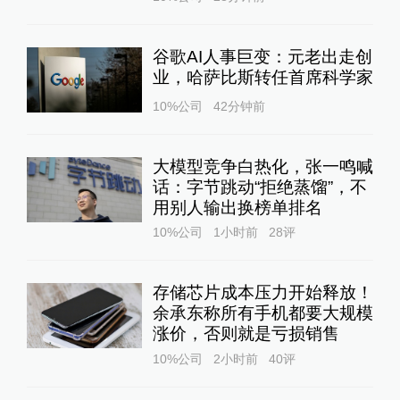
谷歌AI人事巨变：元老出走创
业，哈萨比斯转任首席科学家
10%公司
42分钟前
大模型竞争白热化，张一鸣喊
话：字节跳动“拒绝蒸馏”，不
用别人输出换榜单排名
10%公司
1小时前
28
评
存储芯片成本压力开始释放！
余承东称所有手机都要大规模
涨价，否则就是亏损销售
10%公司
2小时前
40
评