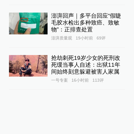
澎湃回声｜多平台回应“假睫
毛胶水检出多种致癌、致敏
物”：正排查处置
澎湃质量观
19小时前
69
评
抢劫刺死19岁少女的死刑改
死缓当事人自述：出狱11年
间始终刻意躲避被害人家属
一号专案
16小时前
113
评