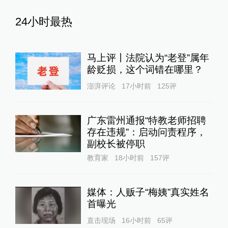
24小时最热
马上评丨法院认为“老登”属年
龄贬损，这个词错在哪里？
澎湃评论
17小时前
125
评
广东雷州通报“特教老师招聘
存在违规”：启动问责程序，
副校长被停职
教育家
18小时前
157
评
媒体：人贩子“梅姨”真实姓名
首曝光
直击现场
16小时前
65
评