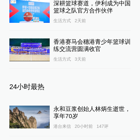
深耕篮球赛道，伊利成为中国
篮球之队官方合作伙伴
生活方式
2天前
香港赛马会穗港青少年篮球训
练交流营圆满收官
生活方式
3天前
24小时最热
永和豆浆创始人林炳生逝世，
享年70岁
港台来信
20小时前
147
评