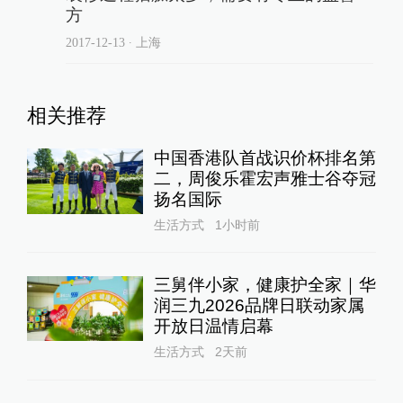
方
2017-12-13
∙ 上海
相关推荐
中国香港队首战识价杯排名第
二，周俊乐霍宏声雅士谷夺冠
扬名国际
生活方式
1小时前
三舅伴小家，健康护全家｜华
润三九2026品牌日联动家属
开放日温情启幕
生活方式
2天前