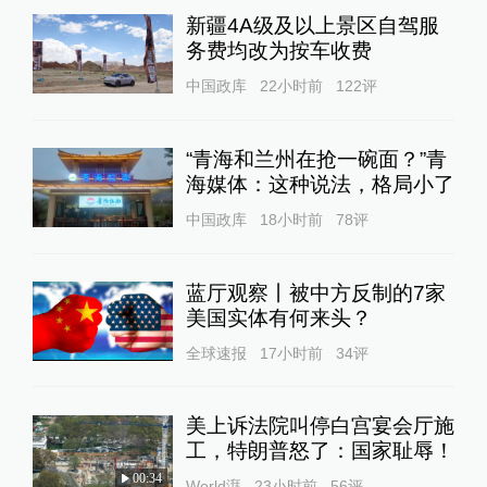
新疆4A级及以上景区自驾服
务费均改为按车收费
中国政库
22小时前
122
评
“青海和兰州在抢一碗面？”青
海媒体：这种说法，格局小了
中国政库
18小时前
78
评
蓝厅观察丨被中方反制的7家
美国实体有何来头？
全球速报
17小时前
34
评
美上诉法院叫停白宫宴会厅施
工，特朗普怒了：国家耻辱！
00:34
World湃
23小时前
56
评