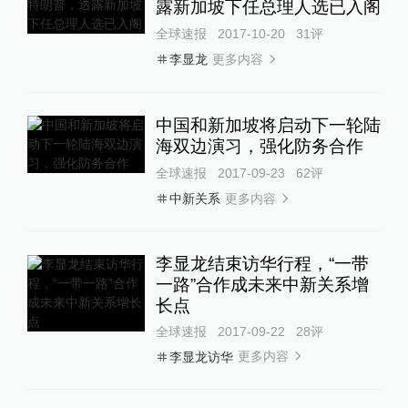
露新加坡下任总理人选已入阁
全球速报
2017-10-20
31
评
更多内容
李显龙
中国和新加坡将启动下一轮陆
海双边演习，强化防务合作
全球速报
2017-09-23
62
评
更多内容
中新关系
李显龙结束访华行程，“一带
一路”合作成未来中新关系增
长点
全球速报
2017-09-22
28
评
更多内容
李显龙访华