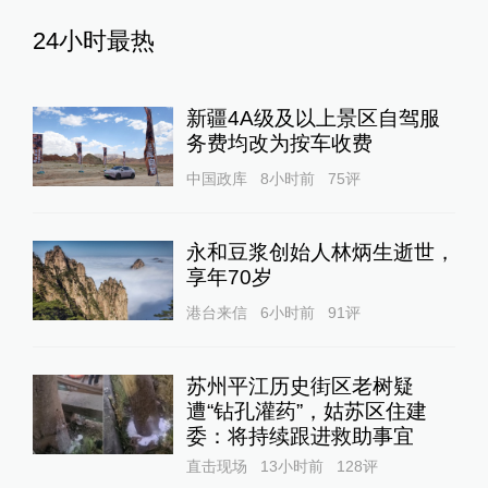
24小时最热
新疆4A级及以上景区自驾服
务费均改为按车收费
中国政库
8小时前
75
评
永和豆浆创始人林炳生逝世，
享年70岁
港台来信
6小时前
91
评
苏州平江历史街区老树疑
遭“钻孔灌药”，姑苏区住建
委：将持续跟进救助事宜
直击现场
13小时前
128
评