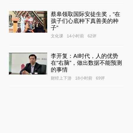
蔡皋领取国际安徒生奖，“在
孩子们心底种下真善美的种
子”
文化课
14小时前
62
评
李开复：AI时代，人的优势
在“右脑”，做出数据不能预测
的事情
财经上下游
18小时前
69
评