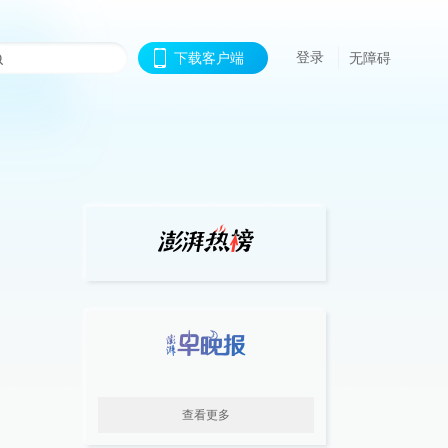
登录
下载客户端
无障碍
查看更多