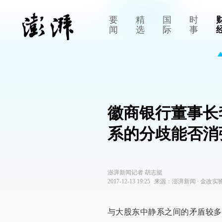
要
精
国
时
闻
选
际
事
徽商银行董事长
系的分歧能否消
澎湃新闻记者 胡志挺
2017-12-13 19:25
来源：
澎湃新闻
∙
金改实
与大股东中静系之间的矛盾较多