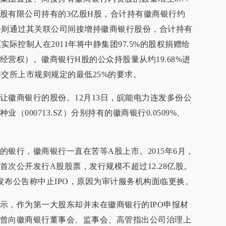
股有限公司持有的3亿股H股，合计持有徽商银行约
金会则通过其关联公司间接增持徽商银行股份，合计持有
原实际控制人在2011年将中静集团97.5%的股权捐赠给
营权）。徽商银行H股的公众持股量从约19.68%进
于港交所上市规则规定的最低25%的要求。
让徽商银行的股份。12月13日，皖能电力连发多份公
000713.SZ）分别持有的徽商银行0.0509%、
银行，徽商银行一直在苦等A股上市。2015年6月，
次公开发行A股股票，发行规模不超过12.28亿股。
却发布公告称中止IPO，原因为审计服务机构面临更换。
示，作为第一大股东却并未在徽商银行的IPO申报材
曾向徽商银行董事会、监事会、高管指出公司治理上