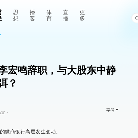
财
思
播
体
直
更
经
想
客
育
播
多
李宏鸣辞职，与大股东中静
弭？
字号
验室
>
的徽商银行高层发生变动。