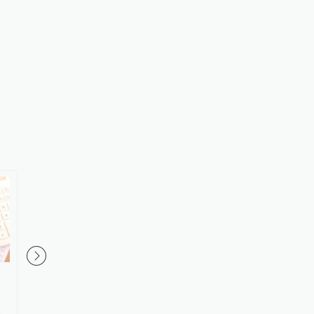
内地居民的香港保险收益要缴
美元指数6日上涨
，
税？香港保监局回应：相关要求
，
一直存在，不用过度解读