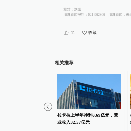
校对：
刘威
澎湃新闻报料：021-962866
澎湃新闻，未
11
收藏
相关推荐
数6日上涨
拉卡拉上半年净利6.69亿元，营
业收入32.57亿元