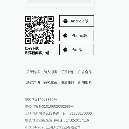
Android版
iPhone版
扫码下载
iPad版
澎湃新闻客户端
关于澎湃
加入澎湃
联系我们
广告合作
法律声明
隐私政策
澎湃矩阵
新闻报料
报料热线: 021-962866
澎湃新闻微博
沪ICP备14003370号
报料邮箱: news@thepaper.cn
澎湃新闻公众号
沪公网安备31010602000299号
澎湃新闻抖音号
互联网新闻信息服务许可证：31120170006
派生万物开放平台
增值电信业务经营许可证：沪B2-2017116
© 2014-
2026
上海东方报业有限公司
IP SHANGHAI